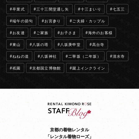
卒業式
三十三間堂通し矢
十三まいり
七五三
端午の節句
お宮参り
ご夫婦・カップル
お友達
ご家族
お子さま
海外のお客様
東山
八坂の塔
八坂庚申堂
高台寺
ねねの道
八坂神社
二寧坂（二年坂）
清水寺
祇園
京都国立博物館
蹴上インクライン
京都の着物レンタル
「レンタル着物ローズ」