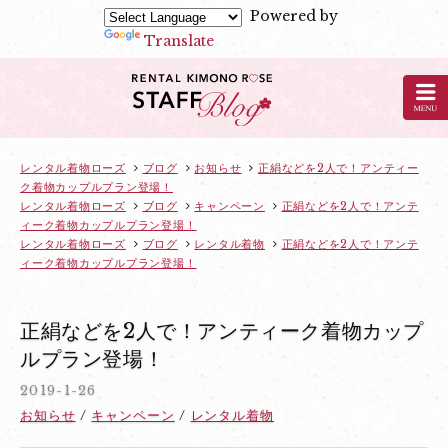
Powered by
Translate
京
都
の
レ
ン
レンタル着物ローズ
ブログ
お知らせ
正絹などを2人で！アンティー
ク着物カップルプラン登場！
タ
レンタル着物ローズ
ブログ
キャンペーン
正絹などを2人で！アンテ
ル
ィーク着物カップルプラン登場！
着
レンタル着物ローズ
ブログ
レンタル着物
正絹などを2人で！アンテ
ィーク着物カップルプラン登場！
物
ロ
ー
正絹などを2人で！アンティーク着物カップ
ズ
ルプラン登場！
の
2019-1-26
ブ
お知らせ
キャンペーン
レンタル着物
ロ
グ：