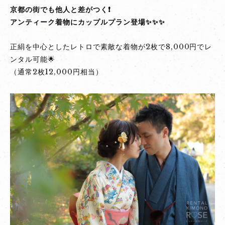
京都の街でも他人と差がつく❗
プ
アンティーク着物にカップルプラン登場✨✨✨
ル
プ
正絹を中心としたレトロで素敵な着物が2枚で8,000円でレ
ラ
ンタル可能🌟
ン
（通常2枚12,000円相当）
登
場！