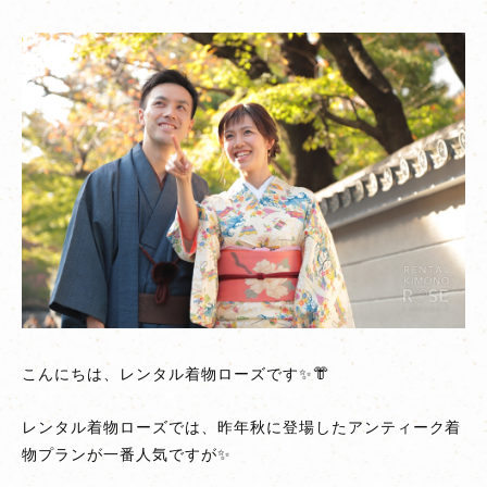
正
絹
な
ど
を
2
人
で！
ア
ン
テ
ィ
ー
こんにちは、レンタル着物ローズです✨👘
ク
着
レンタル着物ローズでは、昨年秋に登場したアンティーク着
物
物プランが一番人気ですが✨
カ
ッ