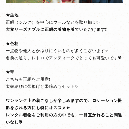
★生地
正絹（シルク）を中心にウールなどを取り揃え✨
大変リーズナブルに正絹の着物を着ていただけます❗
★色柄
一点物や他人とかぶりにくいものが多くございます✨
名前の通り、レトロでアンティークでとっても可愛いです💖
★帯
こちらも正絹をご用意❗
太鼓結びに帯揚げと帯締めもセット✨
ワンランク上の着こなしが楽しめますので、ロケーション撮
影をされる方にも特にオススメ✨
レンタル着物をご利用の方の中でも、一目置かれること間違
いなし🌟