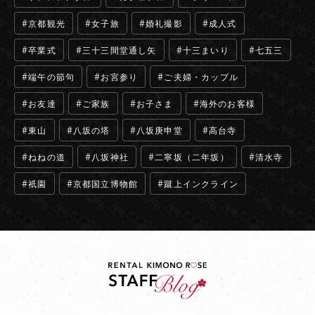
京都観光
女子旅
婚礼撮影
成人式
卒業式
三十三間堂通し矢
十三まいり
七五三
端午の節句
お宮参り
ご夫婦・カップル
お友達
ご家族
お子さま
海外のお客様
東山
八坂の塔
八坂庚申堂
高台寺
ねねの道
八坂神社
二寧坂（二年坂）
清水寺
祇園
京都国立博物館
蹴上インクライン