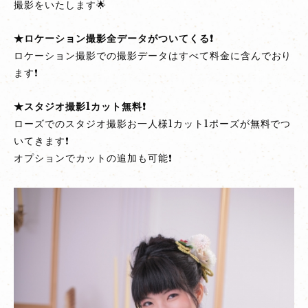
撮影をいたします🌟
影
プ
★ロケーション撮影全データがついてくる❗
ラ
ロケーション撮影での撮影データはすべて料金に含んでおり
ン
ます❗
登
場！
★スタジオ撮影1カット無料❗
ローズでのスタジオ撮影お一人様1カット1ポーズが無料でつ
いてきます❗
オプションでカットの追加も可能❗