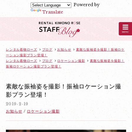
Powered by
Translate
京
都
の
レ
ン
レンタル着物ローズ
ブログ
お知らせ
素敵な振袖姿を撮影！振袖ロケ
ーション撮影プラン登場！
タ
レンタル着物ローズ
ブログ
ロケーション撮影
素敵な振袖姿を撮影！
ル
振袖ロケーション撮影プラン登場！
着
物
素敵な振袖姿を撮影！振袖ロケーション撮
ロ
影プラン登場！
ー
ズ
2019-2-19
の
お知らせ
ロケーション撮影
ブ
ロ
グ：