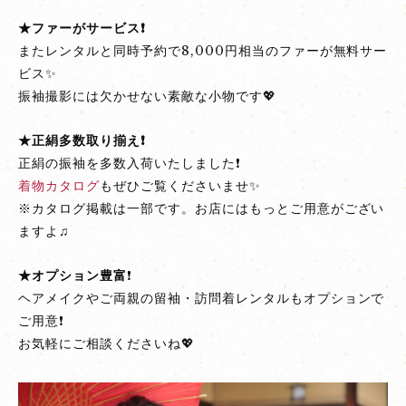
★ファーがサービス❗
またレンタルと同時予約で8,000円相当のファーが無料サー
ビス✨
振袖撮影には欠かせない素敵な小物です💖
★正絹多数取り揃え❗
正絹の振袖を多数入荷いたしました❗
着物カタログ
もぜひご覧くださいませ✨
※カタログ掲載は一部です。お店にはもっとご用意がござい
ますよ♫
★オプション豊富
❗
ヘアメイクやご両親の留袖・訪問着レンタルもオプションで
ご用意❗
お気軽にご相談くださいね💖