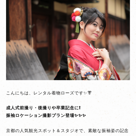
素
敵
な
振
袖
姿
を
撮
影！
振
袖
ロ
こんにちは、レンタル着物ローズです✨👘
ケ
ー
成人式前撮り・後撮りや卒業記念に❗
シ
振袖ロケーション撮影プラン登場✨✨✨
ョ
ン
京都の人気観光スポット＆スタジオで、素敵な振袖姿の記念
撮