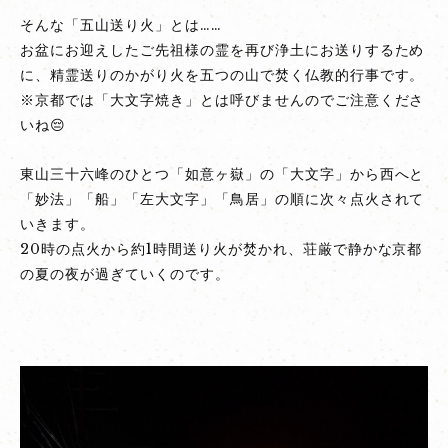
そんな「五山送り火」とは……
お盆にお迎えしたご先祖様の霊を再び浄土にお送りするため
に、精霊送りのかがり火を五つの山で焚く仏教的行事です。
※京都では「大文字焼き」とは呼びませんのでご注意くださ
いね😔
東山三十六峰のひとつ「如意ヶ嶽」の「大文字」から西へと
「妙法」「船」「左大文字」「鳥居」の順に次々点火されて
いきます。
20時の点火から約1時間送り火が焚かれ、荘厳で静かな京都
の夏の夜が過ぎていくのです。