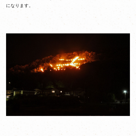
になります。
山
送
り
火
（大
文
字
な
ど）