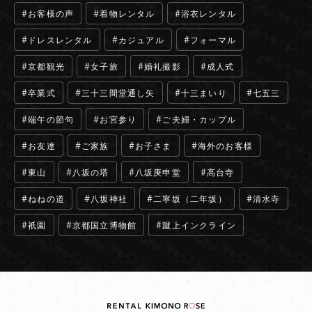
お客様の声
着物レンタル
浴衣レンタル
ドレスレンタル
カジュアル
フォーマル
京都観光
女子旅
婚礼撮影
成人式
卒業式
三十三間堂通し矢
十三まいり
七五三
端午の節句
お宮参り
ご夫婦・カップル
お友達
ご家族
お子さま
海外のお客様
東山
八坂の塔
八坂庚申堂
高台寺
ねねの道
八坂神社
二寧坂（二年坂）
清水寺
祇園
京都国立博物館
蹴上インクライン