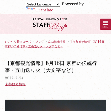
Powered by
Translate
京
都
の
レ
ン
レンタル着物ローズ
ブログ
京都観光情報
【京都観光情報】8月16日
京都の伝統行事・五山送り火（大文字など）
タ
ル
着
【京都観光情報】8月16日 京都の伝統行
物
事・五山送り火（大文字など）
ロ
2017-7-24
ー
京都観光情報
ズ
の
ブ
ロ
グ：