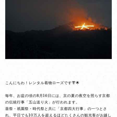
【京
都
観
光
情
報】
8
月
16
日
京
都
こんにちわ！レンタル着物ローズです👘🌟
の
伝
毎年、お盆の頃の8月16日には、京の夏の夜空を照らす京都
統
の伝統行事「五山送り火」が行われます。
行
葵祭・祇園祭・時代祭と共に「京都四大行事」の一つとさ
事・
れ、平日でも10万人を超えるほどたくさんの観光客がお越し
五