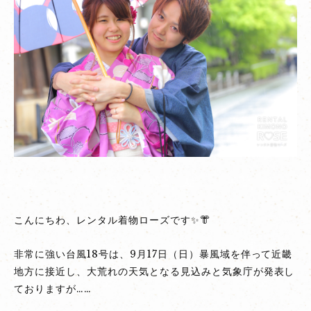
【営
業
情
報】
ロ
ー
ズ
は
通
常
通
り
こんにちわ、レンタル着物ローズです✨👘
開
店
非常に強い台風18号は、9月17日（日）暴風域を伴って近畿
い
地方に接近し、大荒れの天気となる見込みと気象庁が発表し
た
ておりますが……
し
ま