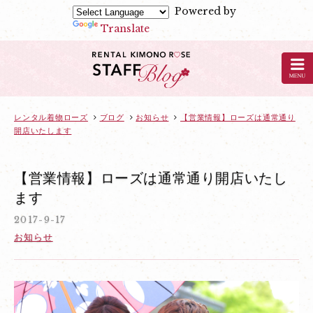
Powered by
Translate
京
都
の
レ
ン
レンタル着物ローズ
ブログ
お知らせ
【営業情報】ローズは通常通り
開店いたします
タ
ル
着
【営業情報】ローズは通常通り開店いたし
物
ます
ロ
2017-9-17
ー
お知らせ
ズ
の
ブ
ロ
グ：