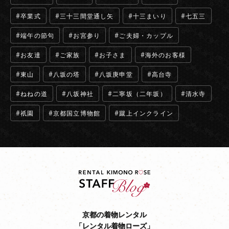
卒業式
三十三間堂通し矢
十三まいり
七五三
端午の節句
お宮参り
ご夫婦・カップル
お友達
ご家族
お子さま
海外のお客様
東山
八坂の塔
八坂庚申堂
高台寺
ねねの道
八坂神社
二寧坂（二年坂）
清水寺
祇園
京都国立博物館
蹴上インクライン
京都の着物レンタル
「レンタル着物ローズ」