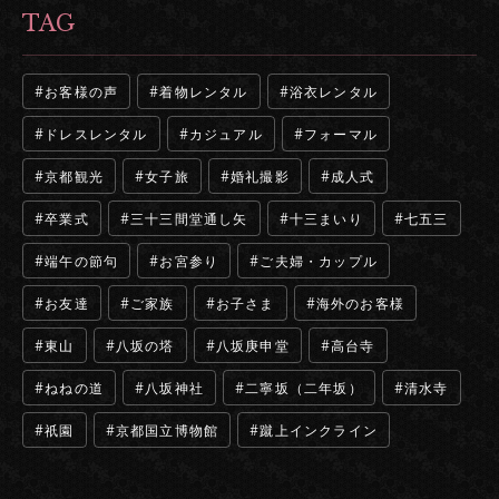
TAG
お客様の声
着物レンタル
浴衣レンタル
ドレスレンタル
カジュアル
フォーマル
京都観光
女子旅
婚礼撮影
成人式
卒業式
三十三間堂通し矢
十三まいり
七五三
端午の節句
お宮参り
ご夫婦・カップル
お友達
ご家族
お子さま
海外のお客様
東山
八坂の塔
八坂庚申堂
高台寺
ねねの道
八坂神社
二寧坂（二年坂）
清水寺
祇園
京都国立博物館
蹴上インクライン