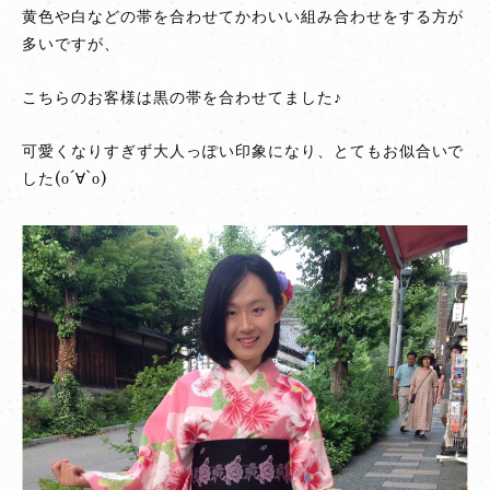
黄色や白などの帯を合わせてかわいい組み合わせをする方が
可
多いですが、
愛
ら
こちらのお客様は黒の帯を合わせてました♪
し
い
可愛くなりすぎず大人っぽい印象になり、とてもお似合いで
ピ
した(о´∀`о)
ン
ク
の
浴
衣
に
黒
の
帯
で
大
人