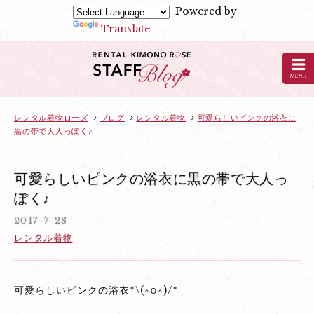
Powered by
Translate
京
都
の
レ
ン
レンタル着物ローズ
ブログ
レンタル着物
可愛らしいピンクの浴衣に
黒の帯で大人っぽく♪
タ
ル
着
可愛らしいピンクの浴衣に黒の帯で大人っ
物
ぽく♪
ロ
2017-7-28
ー
レンタル着物
ズ
の
ブ
可愛らしいピンクの浴衣*\(^o^)/*
ロ
グ：