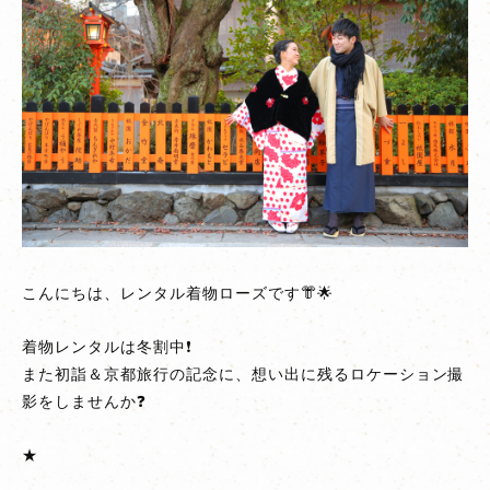
【京
都
観
光
情
報】
1
月
8
日〜
こんにちは、レンタル着物ローズです👘🌟
12
日
着物レンタルは冬割中❗
京
また初詣＆京都旅行の記念に、想い出に残るロケーション撮
都
影をしませんか❓
ゑ
び
★
す
神