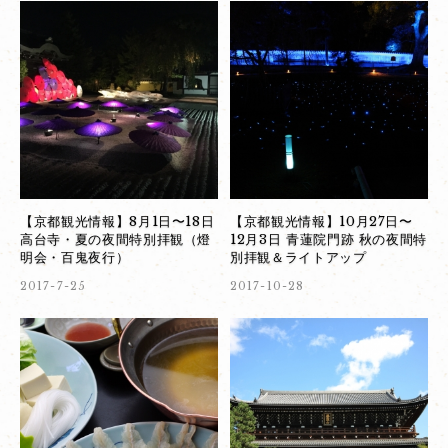
【京都観光情報】8月1日〜18日
【京都観光情報】10月27日〜
高台寺・夏の夜間特別拝観（燈
12月3日 青蓮院門跡 秋の夜間特
明会・百鬼夜行）
別拝観＆ライトアップ
2017-7-25
2017-10-28