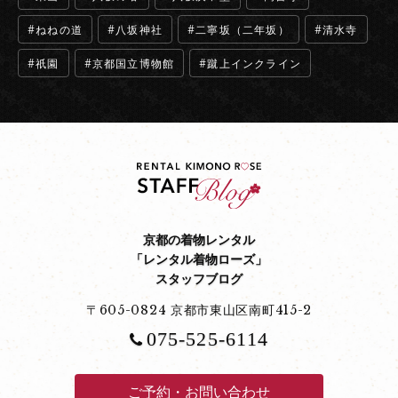
ねねの道
八坂神社
二寧坂（二年坂）
清水寺
祇園
京都国立博物館
蹴上インクライン
京都の着物レンタル
「レンタル着物ローズ」
スタッフブログ
〒605-0824 京都市東山区南町415-2
075-525-6114
ご予約・お問い合わせ