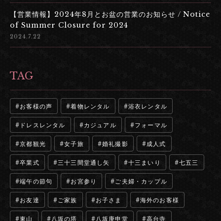
【営業情報】2024年8月とお盆の営業のお知らせ / Notice
of Summer Closure for 2024
2024.7.22
TAG
お客様の声
着物レンタル
浴衣レンタル
ドレスレンタル
カジュアル
フォーマル
京都観光
女子旅
婚礼撮影
成人式
卒業式
三十三間堂通し矢
十三まいり
七五三
端午の節句
お宮参り
ご夫婦・カップル
お友達
ご家族
お子さま
海外のお客様
東山
八坂の塔
八坂庚申堂
高台寺