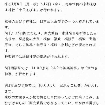
来る1月8日（月・祝）〜12日（金）、毎年恒例の京都ゑび
社・
す神社「十日ゑびす」が行われます。
十
日
京都のゑびす神社は、日本三大ゑびすの一つと称されていま
ゑ
す。
び
8日より5日間にわたり、商売繁昌・家運隆昌を祈願した吉
す
兆笹や、縁起物の大宝・福俵・福箕・福熊手・福鯛・宝船・
大
宝来、そして御札・御守り・福銭・小判などが授与されま
祭
す。
（初
神楽殿では終日神楽の奉納が行われます。
ゑ
び
8日招福祭では、14:00より「湯立て神楽神事」や「餅つき
す）
神事」が行われます。
9日宵ゑびす祭では、10:00より「宝恵かご社参」が行われ
ます。
東映の女優さんが松竹梅と紅白に飾ったかごに乗りこみ、ゑ
びすばやしの「商売繁昌でささもってこい」のかけ声勇まし