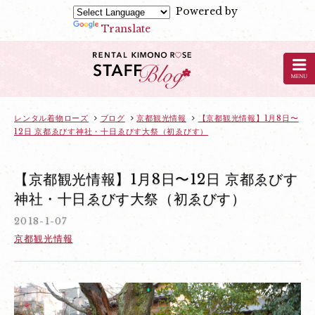
Powered by
Translate
京
都
の
レ
ン
レンタル着物ローズ
ブログ
京都観光情報
【京都観光情報】1月8日〜
12日 京都ゑびす神社・十日ゑびす大祭（初ゑびす）
タ
ル
着
【京都観光情報】1月8日〜12日 京都ゑびす
物
神社・十日ゑびす大祭（初ゑびす）
ロ
2018-1-07
ー
京都観光情報
ズ
の
ブ
ロ
グ：