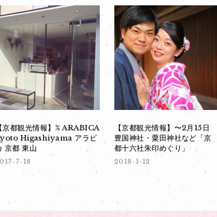
【京都観光情報】% ARABICA
【京都観光情報】〜2月15日
Kyoto Higashiyama アラビ
豊国神社・粟田神社など「京
カ 京都 東山
都十六社朱印めぐり」
017-7-18
2018-1-12