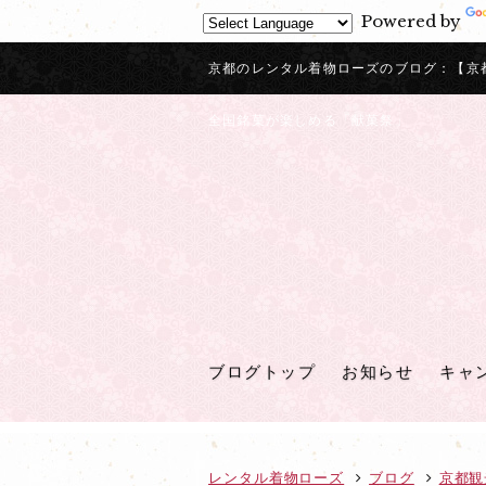
Powered by
京都のレンタル着物ローズのブログ：【京都観
全国銘菓が楽しめる「献菓祭」
ブログトップ
お知らせ
キャ
レンタル着物ローズ
ブログ
京都観