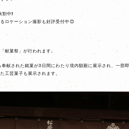
秋割中❗
るロケーション撮影も好評受付中😊
る「献菓祭」が行われます。
から奉献された銘菓が3日間にわたり境内額殿に展示され、一部
れた工芸菓子も展示されます。