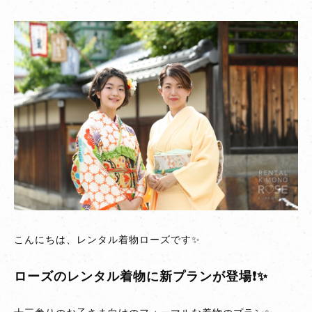
十
三
参
り
用
の
レ
ン
タ
ル
着
物
「十
こんにちは、レンタル着物ローズです✨
三
参
ローズのレンタル着物に新プランが登場❗✨
り
プ
ラ