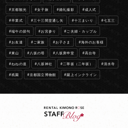
京都観光
女子旅
婚礼撮影
成人式
卒業式
三十三間堂通し矢
十三まいり
七五三
端午の節句
お宮参り
ご夫婦・カップル
お友達
ご家族
お子さま
海外のお客様
東山
八坂の塔
八坂庚申堂
高台寺
ねねの道
八坂神社
二寧坂（二年坂）
清水寺
祇園
京都国立博物館
蹴上インクライン