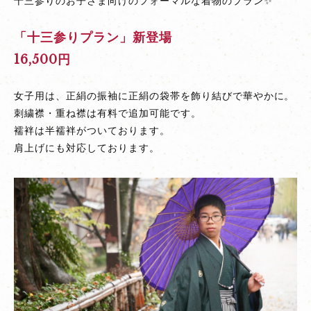
十三参りのお子さま向けのフォーマルな着物のプラン✨
ン」
登
「十三参りプラン」新登場
場
16,500円
女子用は、正絹の振袖に正絹の袋帯を飾り結びで華やかに。
刺繍襟・重ね襟は有料で追加可能です。
襦袢は半襦袢がついております。
肩上げにも対応しております。