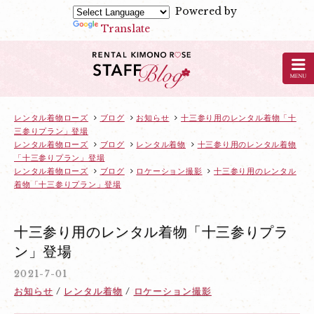
Powered by
Translate
京
都
の
レ
ン
レンタル着物ローズ
ブログ
お知らせ
十三参り用のレンタル着物「十
三参りプラン」登場
タ
レンタル着物ローズ
ブログ
レンタル着物
十三参り用のレンタル着物
ル
「十三参りプラン」登場
着
レンタル着物ローズ
ブログ
ロケーション撮影
十三参り用のレンタル
着物「十三参りプラン」登場
物
ロ
ー
十三参り用のレンタル着物「十三参りプラ
ズ
ン」登場
の
2021-7-01
ブ
お知らせ
レンタル着物
ロケーション撮影
ロ
グ：