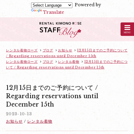
Powered by
Translate
京
都
の
レ
ン
レンタル着物ローズ
ブログ
お知らせ
12月15日までのご予約について
/ Regarding reservations until December 15th
タ
レンタル着物ローズ
ブログ
レンタル着物
12月15日までのご予約につ
ル
いて / Regarding reservations until December 15th
着
物
12月15日までのご予約について /
ロ
Regarding reservations until
ー
ズ
December 15th
の
2023-10-13
ブ
お知らせ
レンタル着物
ロ
グ：