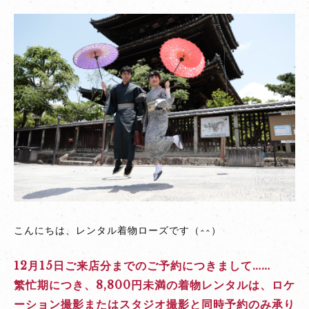
12
月
15
日
ま
で
の
ご
予
約
に
つ
い
こんにちは、レンタル着物ローズです（^^）
て
/
12月15日ご来店分までのご予約につきまして……
Regarding
繁忙期につき、8,800円未満の着物レンタルは、ロケ
reservations
ーション撮影またはスタジオ撮影と同時予約のみ承り
until