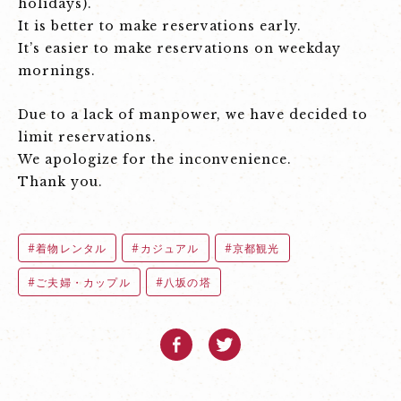
holidays).
It is better to make reservations early.
It’s easier to make reservations on weekday
mornings.
Due to a lack of manpower, we have decided to
limit reservations.
We apologize for the inconvenience.
Thank you.
着物レンタル
カジュアル
京都観光
ご夫婦・カップル
八坂の塔