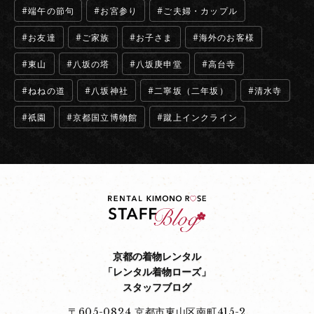
端午の節句
お宮参り
ご夫婦・カップル
お友達
ご家族
お子さま
海外のお客様
東山
八坂の塔
八坂庚申堂
高台寺
ねねの道
八坂神社
二寧坂（二年坂）
清水寺
祇園
京都国立博物館
蹴上インクライン
京都の着物レンタル
「レンタル着物ローズ」
スタッフブログ
〒605-0824 京都市東山区南町415-2