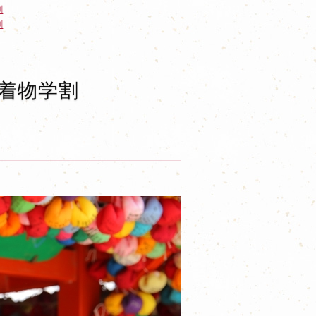
割
割
着物学割