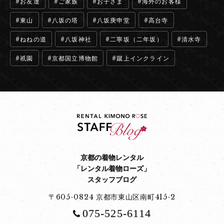
お友達
ご家族
お子さま
海外のお客様
東山
八坂の塔
八坂庚申堂
高台寺
ねねの道
八坂神社
二寧坂（二年坂）
清水寺
祇園
京都国立博物館
蹴上インクライン
京都の着物レンタル
「レンタル着物ローズ」
スタッフブログ
〒605-0824 京都市東山区南町415-2
075-525-6114