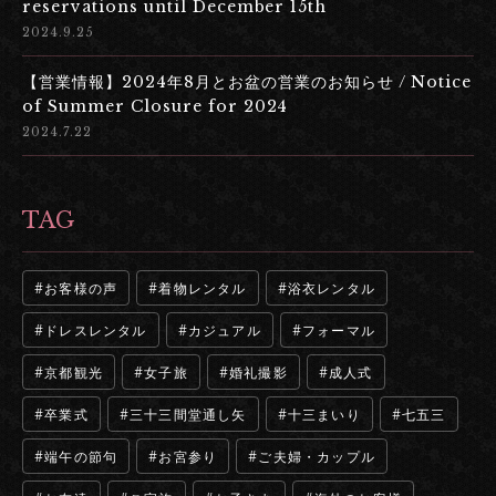
reservations until December 15th
2024.9.25
【営業情報】2024年8月とお盆の営業のお知らせ / Notice
of Summer Closure for 2024
2024.7.22
TAG
お客様の声
着物レンタル
浴衣レンタル
ドレスレンタル
カジュアル
フォーマル
京都観光
女子旅
婚礼撮影
成人式
卒業式
三十三間堂通し矢
十三まいり
七五三
端午の節句
お宮参り
ご夫婦・カップル