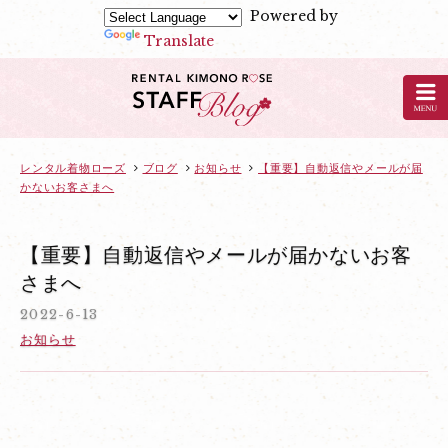
Powered by
Translate
京
都
の
レ
ン
レンタル着物ローズ
ブログ
お知らせ
【重要】自動返信やメールが届
かないお客さまへ
タ
ル
着
【重要】自動返信やメールが届かないお客
物
さまへ
ロ
2022-6-13
ー
お知らせ
ズ
の
ブ
ロ
グ：