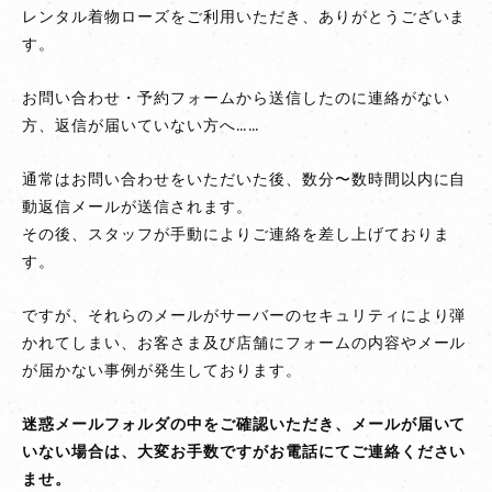
レンタル着物ローズをご利用いただき、ありがとうございま
【重
す。
要】
自
お問い合わせ・予約フォームから送信したのに連絡がない
動
方、返信が届いていない方へ……
返
信
通常はお問い合わせをいただいた後、数分〜数時間以内に自
や
動返信メールが送信されます。
メ
その後、スタッフが手動によりご連絡を差し上げておりま
ー
す。
ル
が
ですが、それらのメールがサーバーのセキュリティにより弾
届
かれてしまい、お客さま及び店舗にフォームの内容やメール
か
が届かない事例が発生しております。
な
い
迷惑メールフォルダの中をご確認いただき、メールが届いて
お
いない場合は、大変お手数ですがお電話にてご連絡ください
客
ませ。
さ