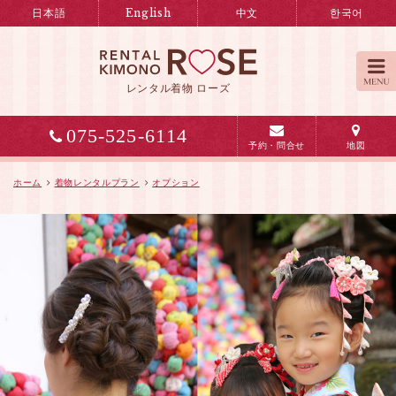
オ
日本語
English
中文
한국어
プ
シ
ョ
レンタル着物 ローズ
ン：
京
075-525-6114
都
予約・問合せ
地図
で
ホーム
着物レンタルプラン
オプション
レ
ン
タ
ル
着
物
な
ら
ロ
ー