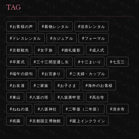
TAG
お客様の声
着物レンタル
浴衣レンタル
ドレスレンタル
カジュアル
フォーマル
京都観光
女子旅
婚礼撮影
成人式
卒業式
三十三間堂通し矢
十三まいり
七五三
端午の節句
お宮参り
ご夫婦・カップル
お友達
ご家族
お子さま
海外のお客様
東山
八坂の塔
八坂庚申堂
高台寺
ねねの道
八坂神社
二寧坂（二年坂）
清水寺
祇園
京都国立博物館
蹴上インクライン