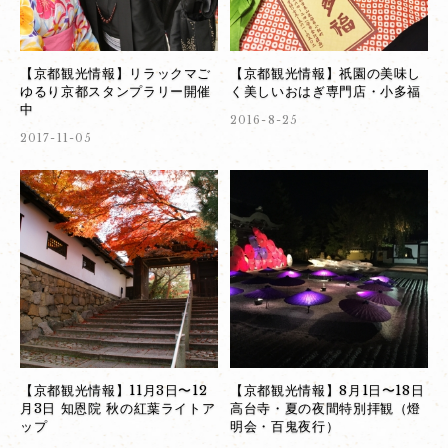
【京都観光情報】リラックマご
【京都観光情報】祇園の美味し
ゆるり京都スタンプラリー開催
く美しいおはぎ専門店・小多福
中
2016-8-25
2017-11-05
【京都観光情報】11月3日〜12
【京都観光情報】8月1日〜18日
月3日 知恩院 秋の紅葉ライトア
高台寺・夏の夜間特別拝観（燈
ップ
明会・百鬼夜行）