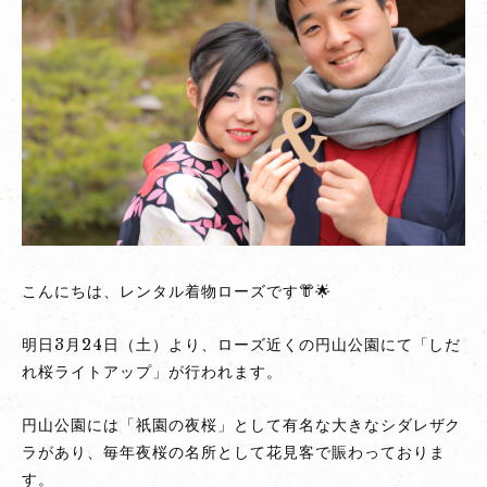
【京
都
観
光
情
報】
3
月
24
日〜
こんにちは、レンタル着物ローズです👘🌟
4
月
明日3月24日（土）より、ローズ近くの円山公園にて「しだ
上
れ桜ライトアップ」が行われます。
旬
円
円山公園には「祇園の夜桜」として有名な大きなシダレザク
山
ラがあり、毎年夜桜の名所として花見客で賑わっておりま
公
す。
園・