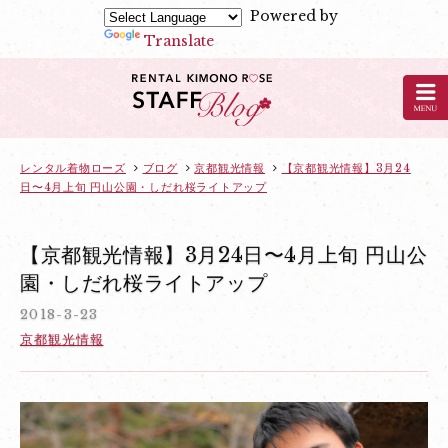
Powered by
Translate
京
都
の
レ
ン
レンタル着物ローズ
ブログ
京都観光情報
【京都観光情報】3月24
日〜4月上旬 円山公園・しだれ桜ライトアップ
タ
ル
着
【京都観光情報】3月24日〜4月上旬 円山公
物
園・しだれ桜ライトアップ
ロ
2018-3-23
ー
京都観光情報
ズ
の
ブ
ロ
グ：