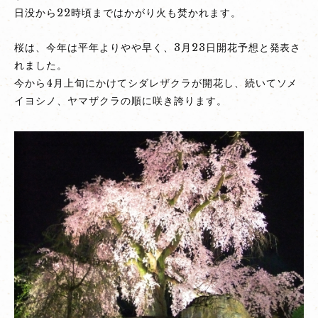
日没から22時頃まではかがり火も焚かれます。
し
だ
桜は、今年は平年よりやや早く、3月23日開花予想と発表さ
れ
れました。
桜
今から4月上旬にかけてシダレザクラが開花し、続いてソメ
ラ
イヨシノ、ヤマザクラの順に咲き誇ります。
イ
ト
ア
ッ
プ