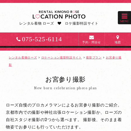
京
都
で
レンタル着物 ローズ
ロケ撮影特設サイト
お
宮
075-525-6114
参
予約・問合せ
地図
り
前
レンタル着物ローズ
ロケーション撮影特設サイト
撮影プラン
お宮参り撮
撮
影
り
お宮参り撮影
後
撮
New born celebration photo plan
り
撮
ローズ自慢のプロカメラマンによるお宮参り撮影のご紹介。
影
京都市内での撮影や神社出張ロケーション撮影か、ローズの
な
自社スタジオ撮影の2つから選べます。
撮影後、そのまま着
ら
物姿でお参りにも行っていただけます。
ロ