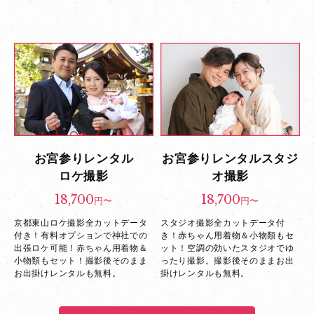
ー
ズ
へ
お宮参りレンタル
お宮参りレンタル
スタジ
ロケ撮影
オ撮影
18,700
18,700
円〜
円〜
京都東山ロケ撮影全カットデータ
スタジオ撮影全カットデータ付
付き！
有料オプションで神社での
き！
赤ちゃん用着物＆小物類もセ
出張ロケ可能！
赤ちゃん用着物＆
ット！
空調の効いたスタジオでゆ
小物類もセット！
撮影後そのまま
ったり撮影。
撮影後そのままお出
お出掛けレンタルも無料。
掛けレンタルも無料。