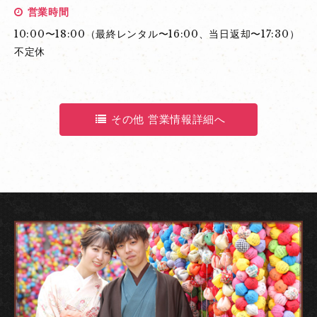
営業時間
10:00〜18:00（最終レンタル〜16:00、当日返却〜17:30）
不定休
その他 営業情報詳細へ