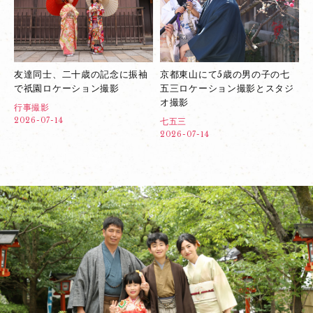
友達同士、二十歳の記念に振袖
京都東山にて5歳の男の子の七
で祇園ロケーション撮影
五三ロケーション撮影とスタジ
オ撮影
行事撮影
2026-07-14
七五三
2026-07-14