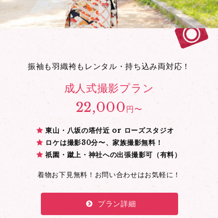
振袖も羽織袴もレンタル・持ち込み両対応！
成人式撮影プラン
22,000
円〜
東山・八坂の塔付近 or ローズスタジオ
ロケは撮影30分〜、家族撮影無料！
祇園・蹴上・神社への出張撮影可（有料）
着物お下見無料！お問い合わせはお気軽に！
プラン詳細