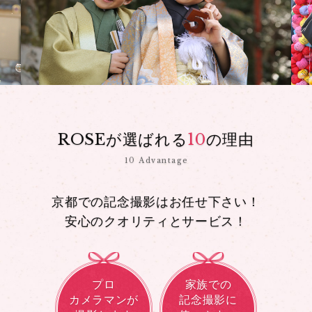
ROSEが選ばれる
10
の理由
10 Advantage
京都での記念撮影はお任せ下さい！
安心のクオリティとサービス！
プロ
家族での
カメラマンが
記念撮影に