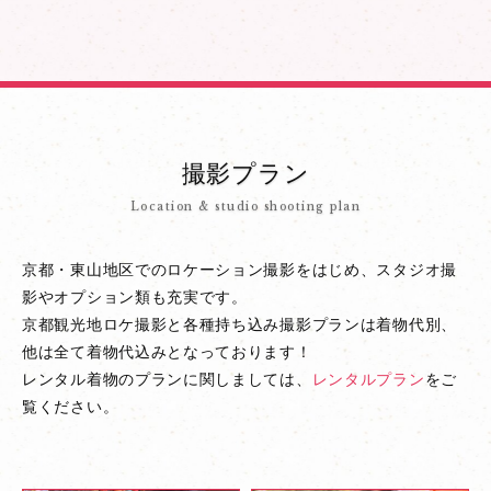
撮影プラン
Location & studio shooting plan
京都・東山地区でのロケーション撮影をはじめ、スタジオ撮
影やオプション類も充実です。
京都観光地ロケ撮影と各種持ち込み撮影プランは着物代別、
他は全て着物代込みとなっております！
レンタル着物のプランに関しましては、
レンタルプラン
をご
覧ください。