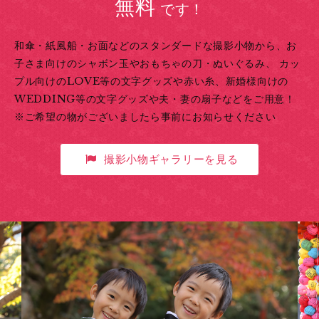
無料
です！
和傘・紙風船・お面などのスタンダードな撮影小物から、お
子さま向けのシャボン玉やおもちゃの刀・ぬいぐるみ、
カッ
プル向けのLOVE等の文字グッズや赤い糸、新婚様向けの
WEDDING等の文字グッズや夫・妻の扇子などをご用意！
※ご希望の物がございましたら事前にお知らせください
撮影小物ギャラリーを見る