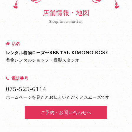
店舗情報・地図
Shop information
店名
レンタル着物ローズ〜RENTAL KIMONO ROSE
着物レンタルショップ・撮影スタジオ
電話番号
075-525-6114
ホームページを見たとお伝えいただくとスムーズです
ご予約・お問い合わせへ