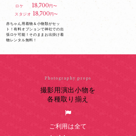
18,700
ロケ
円〜
18,700
スタジオ
円〜
赤ちゃん用着物＆小物類がセッ
ト！
有料オプションで神社での出
張ロケ可能！
そのままお出掛け着
物レンタル無料！
Photography props
撮影用演出小物を
各種取り揃え
ご利用は全て