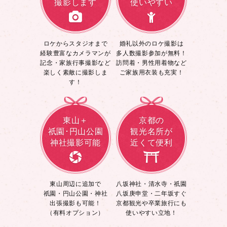
撮影します
使いやすい
ロケからスタジオまで
婚礼以外のロケ撮影は
経験豊富なカメラマンが
多人数撮影参加が無料！
記念・家族行事撮影など
訪問着・男性用着物など
楽しく素敵に撮影しま
ご家族用衣装も充実！
す！
東山＋
京都の
祇園･円山公園
観光名所が
神社撮影可能
近くて便利
東山周辺に追加で
八坂神社・清水寺・祇園
祇園・円山公園・神社
八坂庚申堂・二年坂すぐ
出張撮影も可能！
京都観光や卒業旅行にも
（有料オプション）
使いやすい立地！