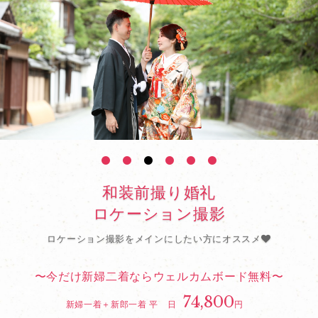
シ
ョ
ン
撮
影
和装前撮り婚礼
ロケーション撮影
ロケーション撮影をメインにしたい方にオススメ
〜今だけ新婦二着ならウェルカムボード無料〜
74,800
新婦一着＋新郎一着 平 日
円