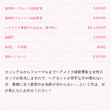
撮影時ヘアセット追加変更
3,300円
撮影時フルメイク追加変更
3,300円
ヘアメイク事前打ち合わせ（要予約）
1回 5,500円
綿帽子
5,500円
角隠し・日本髪
未対応
男性ヘアセット
2,200円
カジュアルからフォーマルまでヘアメイク経験豊富な女性ス
タッフが担当しますので、ヘアセットが苦手な方や慣れない
方、着物に合う髪型やお化粧が分からない……という方は、ぜ
ひ私たちにお任せください！