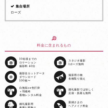
集合場所
ローズ
料金に含まれるもの
10名様までの
スタジオ撮影
ロケーション
1ポーズ無料
撮影料 40分
撮影全カットデータ
撮影用小物
ダウンロード
各種取り揃え
100枚〜
白無垢or色打掛
婚礼撮影では珍しく
＋羽織袴
足袋・肌着も無料
着物レンタル料金
新婦さまの
婚礼撮影用
ヘアメイク料金
豪華な髪飾り