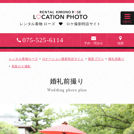
京
都
で
レンタル着物 ローズ
ロケ撮影特設サイト
白
無
075-525-6114
垢・
予約・問合せ
地図
色
打
レンタル着物ローズ
ロケーション撮影特設サイト
撮影プラン
婚礼前撮り
掛
和装ロケ撮影
で
婚礼前撮り
婚
礼
Wedding photo plan
前
撮
り
ロ
ケ
ー