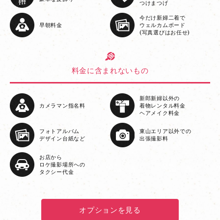
つけまつげ
今だけ新婦二着で
早朝料金
ウェルカムボード
(写真選びはお任せ)
料金に含まれないもの
新郎新婦以外の
カメラマン指名料
着物レンタル料金
ヘアメイク料金
フォトアルバム
東山エリア以外での
デザイン台紙など
出張撮影料
お店から
ロケ撮影場所への
タクシー代金
オプションを見る