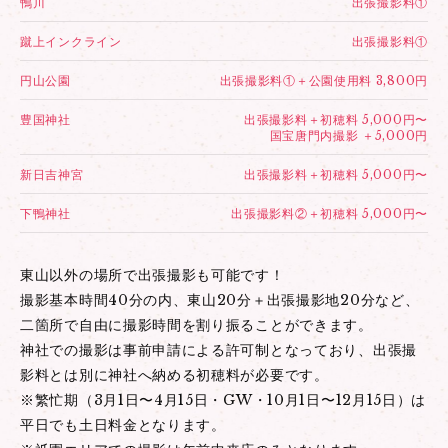
鴨川
出張撮影料①
蹴上インクライン
出張撮影料①
円山公園
出張撮影料①＋公園使用料 3,800円
豊国神社
出張撮影料＋初穂料 5,000円〜
国宝唐門内撮影 ＋5,000円
新日吉神宮
出張撮影料＋初穂料 5,000円〜
下鴨神社
出張撮影料②＋初穂料 5,000円〜
東山以外の場所で出張撮影も可能です！
撮影基本時間40分の内、東山20分＋出張撮影地20分など、
二箇所で自由に撮影時間を割り振ることができます。
神社での撮影は事前申請による許可制となっており、出張撮
影料とは別に神社へ納める初穂料が必要です。
※繁忙期（3月1日〜4月15日・GW・10月1日〜12月15日）は
平日でも土日料金となります。