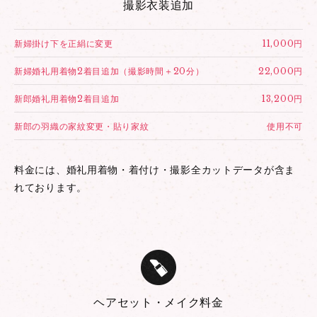
撮影衣装追加
新婦掛け下を正絹に変更
11,000円
新婦婚礼用着物2着目追加（撮影時間＋20分）
22,000円
新郎婚礼用着物2着目追加
13,200円
新郎の羽織の家紋変更・貼り家紋
使用不可
料金には、婚礼用着物・着付け・撮影全カットデータが含ま
れております。
ヘアセット・メイク料金