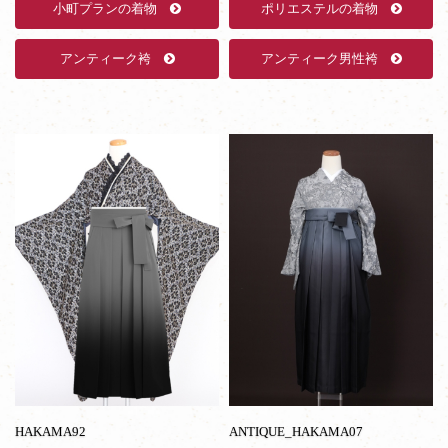
小町プランの着物
ポリエステルの着物
ュ
ア
ル
アンティーク袴
アンティーク男性袴
通
年
着
物
HAKAMA92
ANTIQUE_HAKAMA07