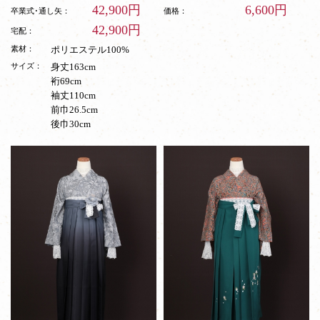
42,900円
6,600円
卒業式･通し矢：
価格：
42,900円
宅配：
素材：
ポリエステル100%
サイズ：
身丈163cm
裄69cm
袖丈110cm
前巾26.5cm
後巾30cm