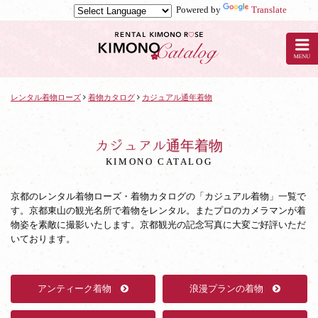
Powered by
Translate
京
都
の
レ
ン
タ
レンタル着物ローズ
着物カタログ
カジュアル通年着物
ル
着
物
カジュアル通年着物
ロ
KIMONO CATALOG
ー
ズ
京都のレンタル着物ローズ・着物カタログの「カジュアル着物」一覧で
の
す。京都東山の観光名所で着物をレンタル。またプロのカメラマンが着
着
物姿を素敵に撮影いたします。京都観光の記念写真に大変ご好評いただ
物
いております。
カ
タ
ロ
グ：
アンティーク着物
浪漫プランの着物
カ
ジ