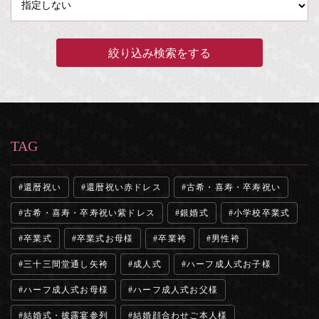
TAG
還暦祝い
還暦祝い赤ドレス
古希・喜寿・卒寿祝い
古希・喜寿・卒寿祝い紫ドレス
銀婚式
小学校卒業式
卒業式
卒業式お母様
卒業袴
男性袴
三十三間堂通し矢袴
成人式
ハーフ成人式お子様
ハーフ成人式お母様
ハーフ成人式お父様
結婚式・披露宴参列
結婚顔合わせご本人様