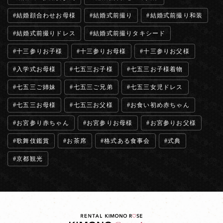
結婚顔合わせお母様
結婚式前撮り
結婚式前撮り和装
結婚式前撮りドレス
結婚式前撮りタキシード
十三参りお子様
十三参りお母様
十三参りお父様
入学式お母様
七五三お子様
七五三お子様着物
七五三ご姉妹
七五三ご兄弟
七五三女児ドレス
七五三お母様
七五三お父様
お食い初め赤ちゃん
お宮参り赤ちゃん
お宮参りお母様
お宮参りお父様
歌舞伎鑑賞
お茶席
格式ある食事会
式典
京都観光