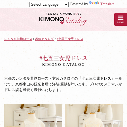
Powered by
Translate
京
都
の
レ
ン
タ
レンタル着物ローズ
着物カタログ
#七五三女児ドレス
ル
着
物
#七五三女児ドレス
ロ
KIMONO CATALOG
ー
ズ
京都のレンタル着物ローズ・衣装カタログの「七五三女児ドレス」一覧
の
です。京都東山の観光名所で洋装撮影も叶います。プロのカメラマンが
着
ドレス姿を可愛く撮影いたします。
物
カ
タ
ロ
グ：
七
五