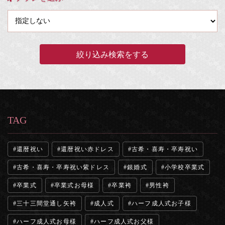
TAG
還暦祝い
還暦祝い赤ドレス
古希・喜寿・卒寿祝い
古希・喜寿・卒寿祝い紫ドレス
銀婚式
小学校卒業式
卒業式
卒業式お母様
卒業袴
男性袴
三十三間堂通し矢袴
成人式
ハーフ成人式お子様
ハーフ成人式お母様
ハーフ成人式お父様