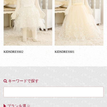
三
女
児
ド
レ
ス
KIDSDRESS02
KIDSDRESS01
キーワードで探す
プランを選ぶ