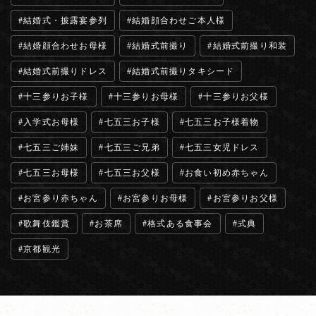
結婚式・披露宴参列
結婚顔合わせご本人様
結婚顔合わせお母様
結婚式前撮り
結婚式前撮り和装
結婚式前撮りドレス
結婚式前撮りタキシード
十三参りお子様
十三参りお母様
十三参りお父様
入学式お母様
七五三お子様
七五三お子様着物
七五三ご姉妹
七五三ご兄弟
七五三女児ドレス
七五三お母様
七五三お父様
お食い初め赤ちゃん
お宮参り赤ちゃん
お宮参りお母様
お宮参りお父様
歌舞伎鑑賞
お茶席
格式ある食事会
式典
京都観光