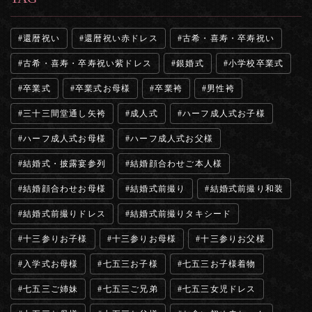
還暦祝い
還暦祝い赤ドレス
古希・喜寿・卒寿祝い
古希・喜寿・卒寿祝い紫ドレス
銀婚式
小学校卒業式
卒業式
卒業式お母様
卒業袴
男性袴
三十三間堂通し矢袴
成人式
ハーフ成人式お子様
ハーフ成人式お母様
ハーフ成人式お父様
結婚式・披露宴参列
結婚顔合わせご本人様
結婚顔合わせお母様
結婚式前撮り
結婚式前撮り和装
結婚式前撮りドレス
結婚式前撮りタキシード
十三参りお子様
十三参りお母様
十三参りお父様
入学式お母様
七五三お子様
七五三お子様着物
七五三ご姉妹
七五三ご兄弟
七五三女児ドレス