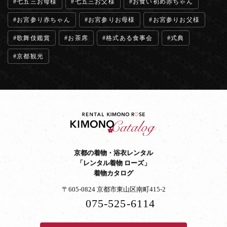
七五三お母様
七五三お父様
お食い初め赤ちゃん
お宮参り赤ちゃん
お宮参りお母様
お宮参りお父様
歌舞伎鑑賞
お茶席
格式ある食事会
式典
京都観光
京都の着物・浴衣レンタル
「レンタル着物 ローズ」
着物カタログ
〒605-0824 京都市東山区南町415-2
075-525-6114