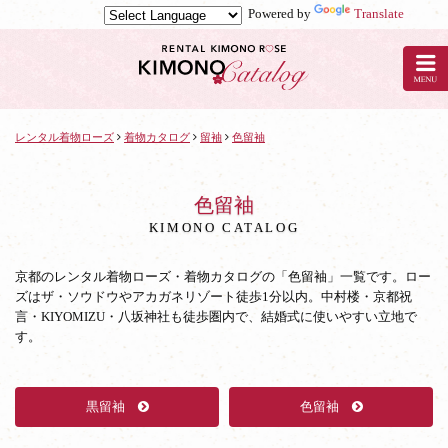
Powered by
Translate
京
都
の
レ
ン
タ
レンタル着物ローズ
着物カタログ
留袖
色留袖
ル
着
物
色留袖
ロ
KIMONO CATALOG
ー
ズ
京都のレンタル着物ローズ・着物カタログの「色留袖」一覧です。ロー
の
ズはザ・ソウドウやアカガネリゾート徒歩1分以内。中村楼・京都祝
着
言・KIYOMIZU・八坂神社も徒歩圏内で、結婚式に使いやすい立地で
物
す。
カ
タ
ロ
グ：
黒留袖
色留袖
色
留