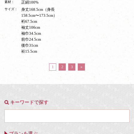
素材：
正絹100%
サイズ：
身丈168.5cm（身長
158.5cm〜173.5cm）
裄67.5cm
袖丈106cm
袖巾34.5cm
前巾24.5cm
後巾31cm
衽15.5cm
1
2
3
»
キーワードで探す
プランを選ぶ