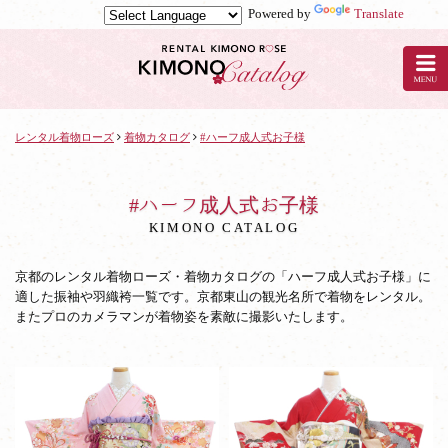
Powered by
Translate
京
都
の
レ
ン
タ
レンタル着物ローズ
着物カタログ
#ハーフ成人式お子様
ル
着
物
#ハーフ成人式お子様
ロ
KIMONO CATALOG
ー
ズ
京都のレンタル着物ローズ・着物カタログの「ハーフ成人式お子様」に
の
適した振袖や羽織袴一覧です。京都東山の観光名所で着物をレンタル。
着
またプロのカメラマンが着物姿を素敵に撮影いたします。
物
カ
タ
ロ
グ：
ハ
ー