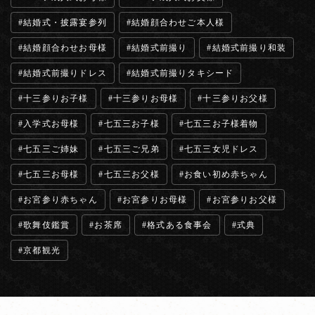
結婚式・披露宴参列
結婚顔合わせご本人様
結婚顔合わせお母様
結婚式前撮り
結婚式前撮り和装
結婚式前撮りドレス
結婚式前撮りタキシード
十三参りお子様
十三参りお母様
十三参りお父様
入学式お母様
七五三お子様
七五三お子様着物
七五三ご姉妹
七五三ご兄弟
七五三女児ドレス
七五三お母様
七五三お父様
お食い初め赤ちゃん
お宮参り赤ちゃん
お宮参りお母様
お宮参りお父様
歌舞伎鑑賞
お茶席
格式ある食事会
式典
京都観光