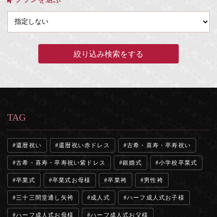
TAG
還暦祝い
還暦祝い赤ドレス
古希・喜寿・卒寿祝い
古希・喜寿・卒寿祝い紫ドレス
銀婚式
小学校卒業式
卒業式
卒業式お母様
卒業袴
男性袴
三十三間堂通し矢袴
成人式
ハーフ成人式お子様
ハーフ成人式お母様
ハーフ成人式お父様