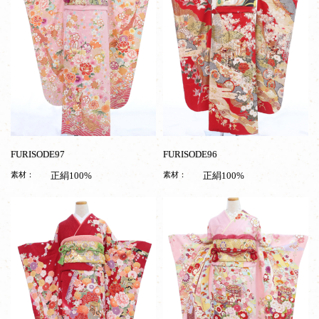
フ
成
人
式
お
子
様
FURISODE97
FURISODE96
素材：
正絹100%
素材：
正絹100%