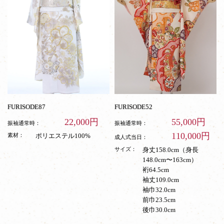
FURISODE87
FURISODE52
22,000円
55,000円
振袖通常時：
振袖通常時：
110,000円
素材：
ポリエステル100%
成人式当日：
サイズ：
身丈158.0cm（身長
148.0cm〜163cm）
裄64.5cm
袖丈109.0cm
袖巾32.0cm
前巾23.5cm
後巾30.0cm