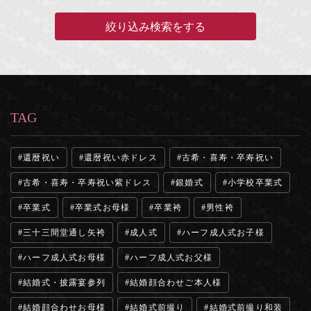
TAG
還暦祝い
還暦祝い赤ドレス
古希・喜寿・卒寿祝い
古希・喜寿・卒寿祝い紫ドレス
銀婚式
小学校卒業式
卒業式
卒業式お母様
卒業袴
男性袴
三十三間堂通し矢袴
成人式
ハーフ成人式お子様
ハーフ成人式お母様
ハーフ成人式お父様
結婚式・披露宴参列
結婚顔合わせご本人様
結婚顔合わせお母様
結婚式前撮り
結婚式前撮り和装