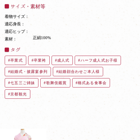
サイズ・素材等
着物サイズ：
適応身長：
適応ヒップ：
正絹100%
素材：
タグ
卒業式
卒業袴
成人式
ハーフ成人式お子様
結婚式・披露宴参列
結婚顔合わせご本人様
七五三ご姉妹
歌舞伎鑑賞
格式ある食事会
京都観光