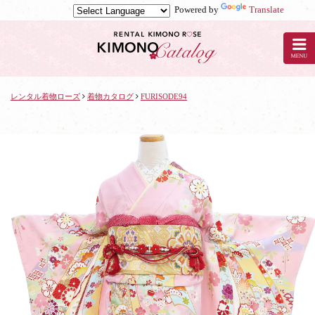
Powered by
Translate
京
都
の
レ
ン
タ
レンタル着物ローズ
着物カタログ
FURISODE94
ル
着
物
ロ
ー
ズ
で
着
物
レ
ン
タ
ル：
FURISODE94