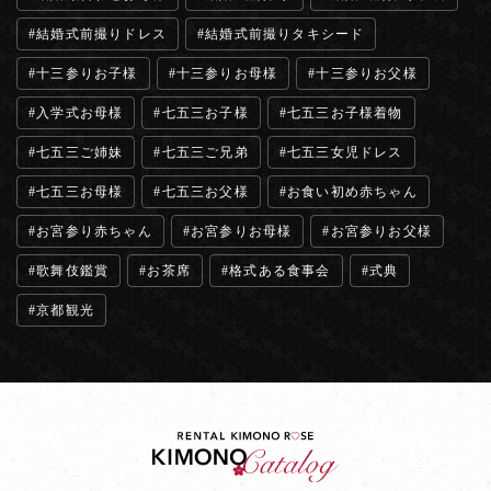
結婚式前撮りドレス
結婚式前撮りタキシード
十三参りお子様
十三参りお母様
十三参りお父様
入学式お母様
七五三お子様
七五三お子様着物
七五三ご姉妹
七五三ご兄弟
七五三女児ドレス
七五三お母様
七五三お父様
お食い初め赤ちゃん
お宮参り赤ちゃん
お宮参りお母様
お宮参りお父様
歌舞伎鑑賞
お茶席
格式ある食事会
式典
京都観光