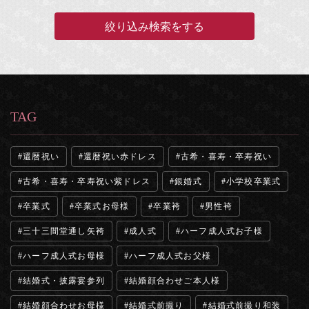
TAG
還暦祝い
還暦祝い赤ドレス
古希・喜寿・卒寿祝い
古希・喜寿・卒寿祝い紫ドレス
銀婚式
小学校卒業式
卒業式
卒業式お母様
卒業袴
男性袴
三十三間堂通し矢袴
成人式
ハーフ成人式お子様
ハーフ成人式お母様
ハーフ成人式お父様
結婚式・披露宴参列
結婚顔合わせご本人様
結婚顔合わせお母様
結婚式前撮り
結婚式前撮り和装