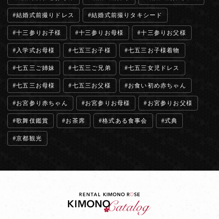
結婚式前撮りドレス
結婚式前撮りタキシード
十三参りお子様
十三参りお母様
十三参りお父様
入学式お母様
七五三お子様
七五三お子様着物
七五三ご姉妹
七五三ご兄弟
七五三女児ドレス
七五三お母様
七五三お父様
お食い初め赤ちゃん
お宮参り赤ちゃん
お宮参りお母様
お宮参りお父様
歌舞伎鑑賞
お茶席
格式ある食事会
式典
京都観光