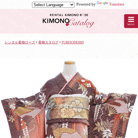
Powered by
Translate
京
都
の
レ
ン
タ
レンタル着物ローズ
着物カタログ
FURISODE889
ル
着
物
ロ
ー
ズ
で
着
物
レ
ン
タ
ル：
FURISODE889