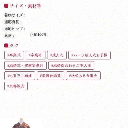
サイズ・素材等
着物サイズ：
適応身長：
適応ヒップ：
正絹100%
素材：
タグ
卒業式
卒業袴
成人式
ハーフ成人式お子様
結婚式・披露宴参列
結婚顔合わせご本人様
七五三ご姉妹
歌舞伎鑑賞
格式ある食事会
京都観光