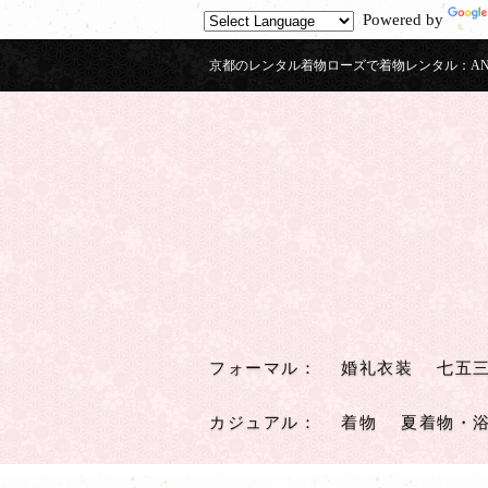
Powered by
京都のレンタル着物ローズで着物レンタル：ANTI
フォーマル
：
婚礼衣装
七五
カジュアル
：
着物
夏着物・