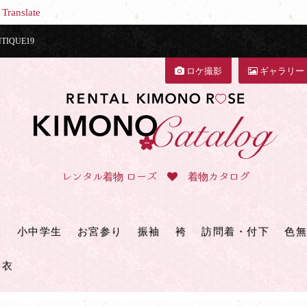
Translate
QUE19
ロケ撮影
ギャラリー
レンタル着物 ローズ
着物カタログ
三
小中学生
お宮参り
振袖
袴
訪問着・付下
色無
浴衣