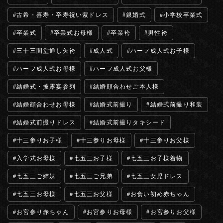
古希・喜寿・卒寿祝い紫ドレス
銀婚式
小学校卒業式
卒業式
卒業式お母様
卒業袴
男性袴
三十三間堂通し矢袴
成人式
ハーフ成人式お子様
ハーフ成人式お母様
ハーフ成人式お父様
結婚式・披露宴参列
結婚顔合わせご本人様
結婚顔合わせお母様
結婚式前撮り
結婚式前撮り和装
結婚式前撮りドレス
結婚式前撮りタキシード
十三参りお子様
十三参りお母様
十三参りお父様
入学式お母様
七五三お子様
七五三お子様着物
七五三ご姉妹
七五三ご兄弟
七五三女児ドレス
七五三お母様
七五三お父様
お食い初め赤ちゃん
お宮参り赤ちゃん
お宮参りお母様
お宮参りお父様