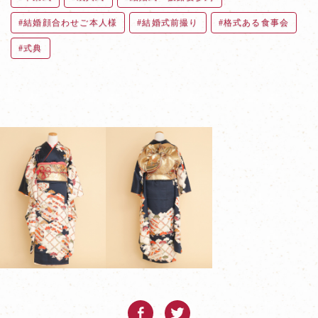
結婚顔合わせご本人様
結婚式前撮り
格式ある食事会
式典