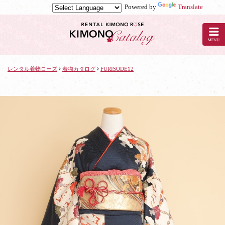
Powered by
Translate
京
都
の
レ
ン
タ
レンタル着物ローズ
着物カタログ
FURISODE12
ル
着
物
ロ
ー
ズ
で
着
物
レ
ン
タ
ル：
FURISODE12