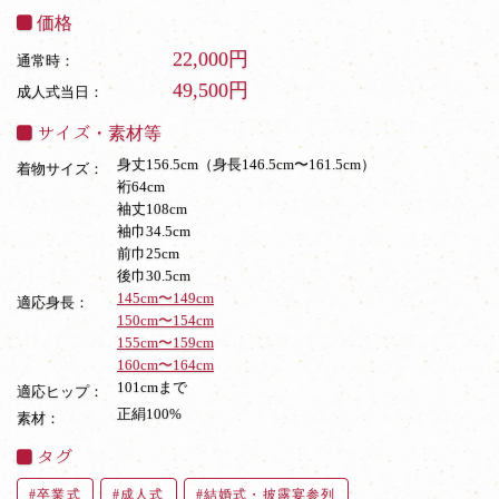
価格
22,000円
通常時：
49,500円
成人式当日：
サイズ・素材等
身丈156.5cm（身長146.5cm〜161.5cm）
着物サイズ：
裄64cm
袖丈108cm
袖巾34.5cm
前巾25cm
後巾30.5cm
145cm〜149cm
適応身長：
150cm〜154cm
155cm〜159cm
160cm〜164cm
101cmまで
適応ヒップ：
正絹100%
素材：
タグ
卒業式
成人式
結婚式・披露宴参列