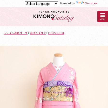
Powered by
Translate
京
都
の
レ
ン
タ
レンタル着物ローズ
着物カタログ
FURISODE34
ル
着
物
ロ
ー
ズ
で
着
物
レ
ン
タ
ル：
FURISODE34