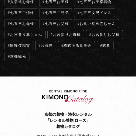
入学式お母様
七五三お子様
七五三お子様着物
七五三ご姉妹
七五三ご兄弟
七五三女児ドレス
七五三お母様
七五三お父様
お食い初め赤ちゃん
お宮参り赤ちゃん
お宮参りお母様
お宮参りお父様
歌舞伎鑑賞
お茶席
格式ある食事会
式典
京都観光
京都の着物・浴衣レンタル
「レンタル着物 ローズ」
着物カタログ