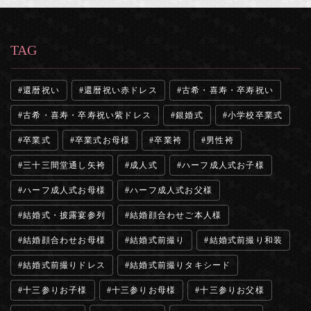
TAG
還暦祝い
還暦祝い赤ドレス
古希・喜寿・卒寿祝い
古希・喜寿・卒寿祝い紫ドレス
銀婚式
小学校卒業式
卒業式
卒業式お母様
卒業袴
男性袴
三十三間堂通し矢袴
成人式
ハーフ成人式お子様
ハーフ成人式お母様
ハーフ成人式お父様
結婚式・披露宴参列
結婚顔合わせご本人様
結婚顔合わせお母様
結婚式前撮り
結婚式前撮り和装
結婚式前撮りドレス
結婚式前撮りタキシード
十三参りお子様
十三参りお母様
十三参りお父様