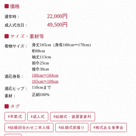
価格
22,000円
通常時：
49,500円
成人式当日：
サイズ・素材等
身丈165cm（身長160cm〜170cm）
着物サイズ：
裄68cm
袖丈113cm
前巾25cm
後巾30cm
160cm〜164cm
適応身長：
165cm〜169cm
110cmまで
適応ヒップ：
正絹100%
素材：
タグ
卒業式
成人式
結婚式・披露宴参列
結婚顔合わせご本人様
結婚式前撮り
格式ある食事会