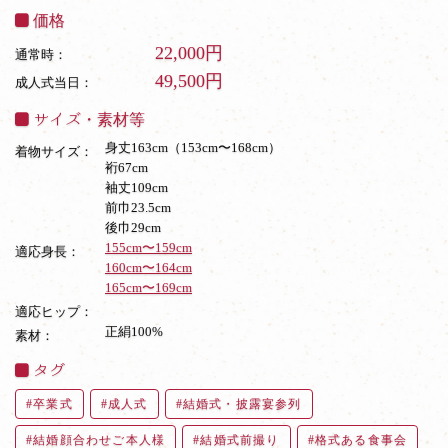
価格
22,000円
通常時：
49,500円
成人式当日：
サイズ・素材等
身丈163cm（153cm〜168cm）
着物サイズ：
裄67cm
袖丈109cm
前巾23.5cm
後巾29cm
155cm〜159cm
適応身長：
160cm〜164cm
165cm〜169cm
適応ヒップ：
正絹100%
素材：
タグ
卒業式
成人式
結婚式・披露宴参列
結婚顔合わせご本人様
結婚式前撮り
格式ある食事会