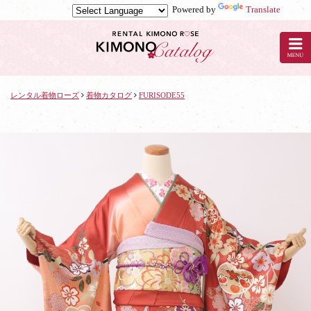
Powered by
Translate
京
都
の
レ
ン
タ
レンタル着物ローズ
着物カタログ
FURISODE55
ル
着
物
ロ
ー
ズ
で
着
物
レ
ン
タ
ル：
FURISODE55