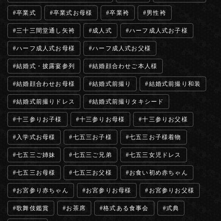
卒業式
卒業式お母様
卒業袴
男性袴
三十三間堂通し矢袴
成人式
ハーフ成人式お子様
ハーフ成人式お母様
ハーフ成人式お父様
結婚式・披露宴参列
結婚顔合わせご本人様
結婚顔合わせお母様
結婚式前撮り
結婚式前撮り和装
結婚式前撮りドレス
結婚式前撮りタキシード
十三参りお子様
十三参りお母様
十三参りお父様
入学式お母様
七五三お子様
七五三お子様着物
七五三ご姉妹
七五三ご兄弟
七五三女児ドレス
七五三お母様
七五三お父様
お食い初め赤ちゃん
お宮参り赤ちゃん
お宮参りお母様
お宮参りお父様
歌舞伎鑑賞
お茶席
格式ある食事会
式典