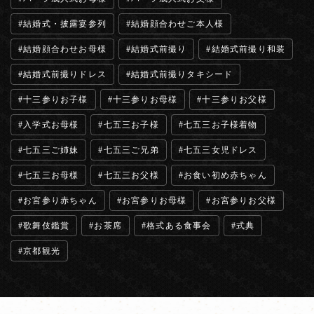
結婚式・披露宴参列
結婚顔合わせご本人様
結婚顔合わせお母様
結婚式前撮り
結婚式前撮り和装
結婚式前撮りドレス
結婚式前撮りタキシード
十三参りお子様
十三参りお母様
十三参りお父様
入学式お母様
七五三お子様
七五三お子様着物
七五三ご姉妹
七五三ご兄弟
七五三女児ドレス
七五三お母様
七五三お父様
お食い初め赤ちゃん
お宮参り赤ちゃん
お宮参りお母様
お宮参りお父様
歌舞伎鑑賞
お茶席
格式ある食事会
式典
京都観光