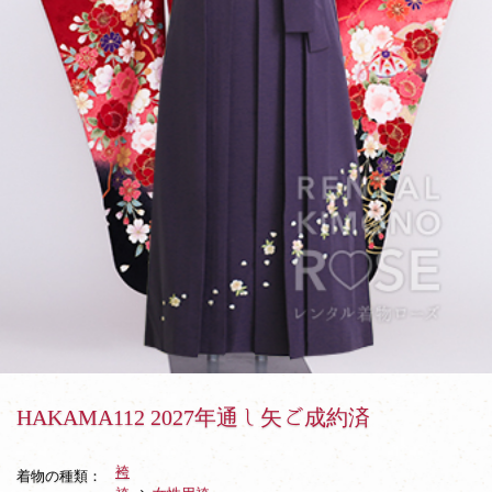
年
通
し
矢
ご
成
約
済
HAKAMA112 2027年通し矢ご成約済
袴
着物の種類：