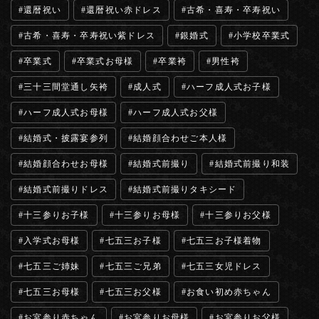
還暦祝い
還暦祝い赤ドレス
古希・喜寿・卒寿祝い
古希・喜寿・卒寿祝い紫ドレス
銀婚式
小学校卒業式
卒業式
卒業式お母様
卒業袴
男性袴
三十三間堂通し矢袴
成人式
ハーフ成人式お子様
ハーフ成人式お母様
ハーフ成人式お父様
結婚式・披露宴参列
結婚顔合わせご本人様
結婚顔合わせお母様
結婚式前撮り
結婚式前撮り和装
結婚式前撮りドレス
結婚式前撮りタキシード
十三参りお子様
十三参りお母様
十三参りお父様
入学式お母様
七五三お子様
七五三お子様着物
七五三ご姉妹
七五三ご兄弟
七五三女児ドレス
七五三お母様
七五三お父様
お食い初め赤ちゃん
お宮参り赤ちゃん
お宮参りお母様
お宮参りお父様