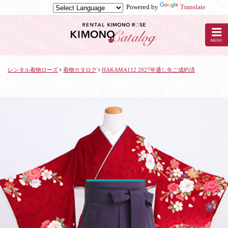
Powered by
Translate
京
都
の
レ
ン
タ
レンタル着物ローズ
着物カタログ
HAKAMA112 2027年通し矢ご成約済
ル
着
物
ロ
ー
ズ
で
着
物
レ
ン
タ
ル：
HAKAMA112
2027