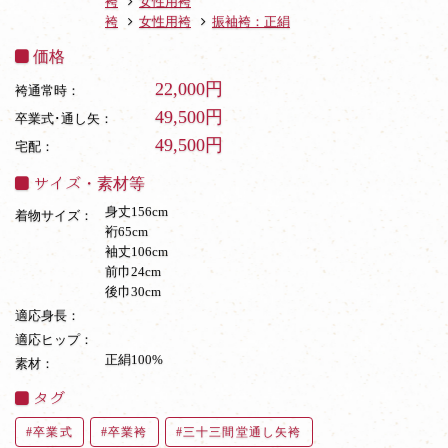
袴
女性用袴
袴
女性用袴
振袖袴：正絹
価格
22,000円
袴通常時：
49,500円
卒業式･通し矢：
49,500円
宅配：
サイズ・素材等
身丈156cm
着物サイズ：
裄65cm
袖丈106cm
前巾24cm
後巾30cm
適応身長：
適応ヒップ：
正絹100%
素材：
タグ
卒業式
卒業袴
三十三間堂通し矢袴