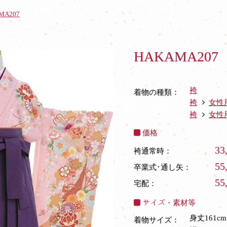
MA207
HAKAMA207
袴
着物の種類：
袴
女性
袴
女性
価格
33
袴通常時：
55
卒業式･通し矢：
55
宅配：
サイズ・素材等
身丈161cm
着物サイズ：