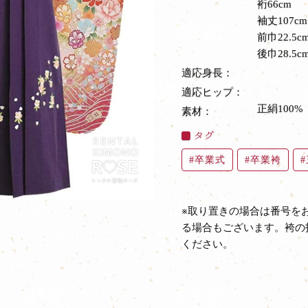
裄66cm
袖丈107cm
前巾22.5c
後巾28.5c
適応身長：
適応ヒップ：
正絹100%
素材：
タグ
卒業式
卒業袴
※取り置きの場合は番号を
る場合もございます。袴の
ください。