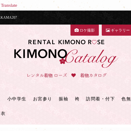
Translate
AMA207
ロケ撮影
ギャラリー
レンタル着物 ローズ
着物カタログ
三
小中学生
お宮参り
振袖
袴
訪問着・付下
色無
浴衣