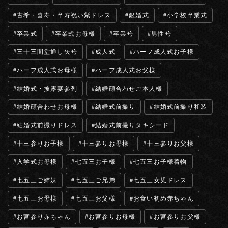
古希・喜寿・卒寿祝い紫ドレス
銀婚式
小学校卒業式
卒業式
卒業式お母様
卒業袴
男性袴
三十三間堂通し矢袴
成人式
ハーフ成人式お子様
ハーフ成人式お母様
ハーフ成人式お父様
結婚式・披露宴参列
結婚顔合わせご本人様
結婚顔合わせお母様
結婚式前撮り
結婚式前撮り和装
結婚式前撮りドレス
結婚式前撮りタキシード
十三参りお子様
十三参りお母様
十三参りお父様
入学式お母様
七五三お子様
七五三お子様着物
七五三ご姉妹
七五三ご兄弟
七五三女児ドレス
七五三お母様
七五三お父様
お食い初め赤ちゃん
お宮参り赤ちゃん
お宮参りお母様
お宮参りお父様