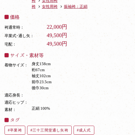
袴
女性用袴
袴
女性用袴
振袖袴：正絹
価格
22,000円
袴通常時：
49,500円
卒業式･通し矢：
49,500円
宅配：
サイズ・素材等
身丈158cm
着物サイズ：
裄67cm
袖丈102cm
前巾23.5cm
後巾30cm
適応身長：
適応ヒップ：
正絹 100%
素材：
タグ
卒業袴
三十三間堂通し矢袴
成人式