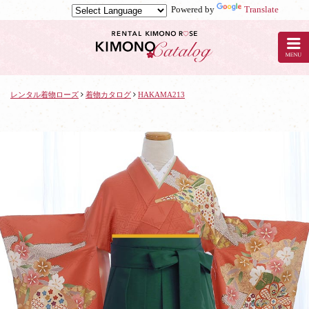
Powered by
Translate
京
都
の
レ
ン
タ
レンタル着物ローズ
着物カタログ
HAKAMA213
ル
着
物
ロ
ー
ズ
で
着
物
レ
ン
タ
ル：
HAKAMA213