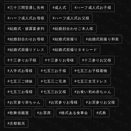
三十三間堂通し矢袴
成人式
ハーフ成人式お子様
ハーフ成人式お母様
ハーフ成人式お父様
結婚式・披露宴参列
結婚顔合わせご本人様
結婚顔合わせお母様
結婚式前撮り
結婚式前撮り和装
結婚式前撮りドレス
結婚式前撮りタキシード
十三参りお子様
十三参りお母様
十三参りお父様
入学式お母様
七五三お子様
七五三お子様着物
七五三ご姉妹
七五三ご兄弟
七五三女児ドレス
七五三お母様
七五三お父様
お食い初め赤ちゃん
お宮参り赤ちゃん
お宮参りお母様
お宮参りお父様
歌舞伎鑑賞
お茶席
格式ある食事会
式典
京都観光