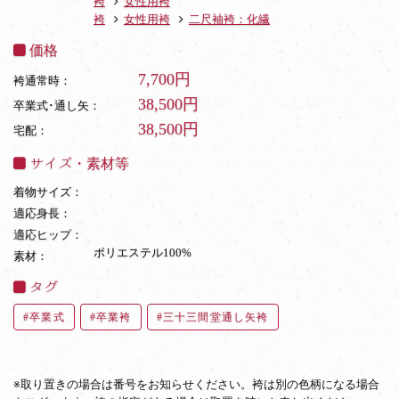
袴
女性用袴
袴
女性用袴
二尺袖袴：化繊
価格
7,700円
袴通常時：
38,500円
卒業式･通し矢：
38,500円
宅配：
サイズ・素材等
着物サイズ：
適応身長：
適応ヒップ：
ポリエステル100%
素材：
タグ
卒業式
卒業袴
三十三間堂通し矢袴
※取り置きの場合は番号をお知らせください。袴は別の色柄になる場合