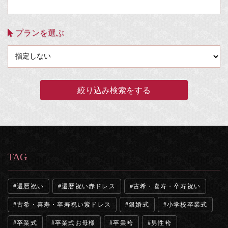
プランを選ぶ
TAG
還暦祝い
還暦祝い赤ドレス
古希・喜寿・卒寿祝い
古希・喜寿・卒寿祝い紫ドレス
銀婚式
小学校卒業式
卒業式
卒業式お母様
卒業袴
男性袴