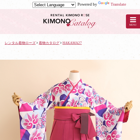
Powered by
Translate
京
都
の
レ
ン
タ
レンタル着物ローズ
着物カタログ
HAKAMA27
ル
着
物
ロ
ー
ズ
で
着
物
レ
ン
タ
ル：
HAKAMA27