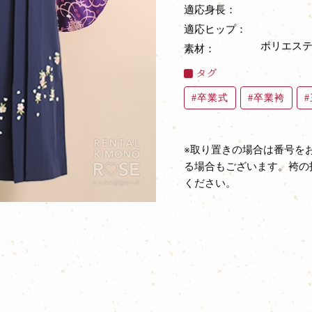
適応身長：
適応ヒップ：
ポリエステ
素材：
タグ
卒業式
卒業袴
※取り置きの場合は番号を
る場合もございます。袴の
ください。