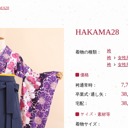
MA28
HAKAMA28
袴
着物の種類：
袴
女性
袴
女性
価格
7,
袴通常時：
38
卒業式･通し矢：
38
宅配：
サイズ・素材等
着物サイズ：