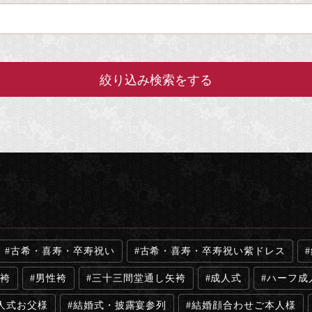
古希・喜寿・卒寿祝い
古希・喜寿・卒寿祝い紫ドレス
袴
男性袴
三十三間堂通し矢袴
成人式
ハーフ成
人式お父様
結婚式・披露宴参列
結婚顔合わせご本人様