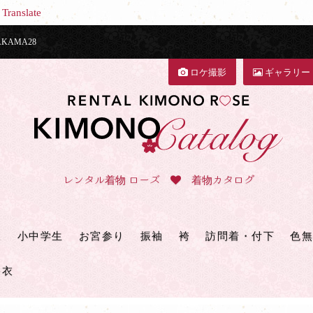
Translate
AMA28
ロケ撮影
ギャラリー
レンタル着物 ローズ
着物カタログ
三
小中学生
お宮参り
振袖
袴
訪問着・付下
色無
浴衣