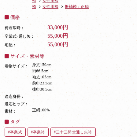
袴
女性用袴
袴
女性用袴
振袖袴：正絹
価格
33,000円
袴通常時：
55,000円
卒業式･通し矢：
55,000円
宅配：
サイズ・素材等
身丈159cm
着物サイズ：
裄66.5cm
袖丈105cm
前巾23.5cm
後巾30.5cm
適応身長：
適応ヒップ：
正絹100%
素材：
タグ
卒業式
卒業袴
三十三間堂通し矢袴