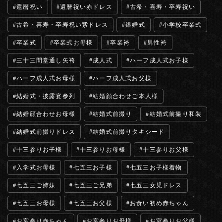
還暦祝い
還暦祝い赤ドレス
古希・喜寿・卒寿祝い
古希・喜寿・卒寿祝い紫ドレス
銀婚式
小学校卒業式
卒業式
卒業式お母様
卒業袴
男性袴
三十三間堂通し矢袴
成人式
ハーフ成人式お子様
ハーフ成人式お母様
ハーフ成人式お父様
結婚式・披露宴参列
結婚顔合わせご本人様
結婚顔合わせお母様
結婚式前撮り
結婚式前撮り和装
結婚式前撮りドレス
結婚式前撮りタキシード
十三参りお子様
十三参りお母様
十三参りお父様
入学式お母様
七五三お子様
七五三お子様着物
七五三ご姉妹
七五三ご兄弟
七五三女児ドレス
七五三お母様
七五三お父様
お食い初め赤ちゃん
お宮参り赤ちゃん
お宮参りお母様
お宮参りお父様