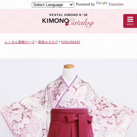
Powered by
Translate
京
都
の
レ
ン
タ
レンタル着物ローズ
着物カタログ
HAKAMA93
ル
着
物
ロ
ー
ズ
で
着
物
レ
ン
タ
ル：
HAKAMA93