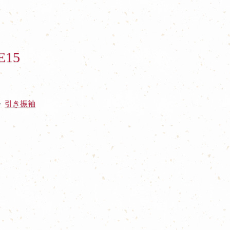
E15
引き振袖