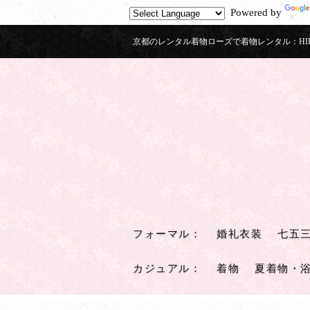
Powered by
京都のレンタル着物ローズで着物レンタル：HIKIF
フォーマル
：
婚礼衣装
七五
カジュアル
：
着物
夏着物・