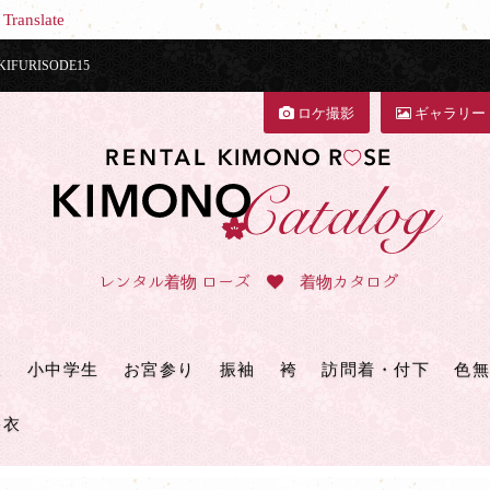
Translate
URISODE15
ロケ撮影
ギャラリー
レンタル着物 ローズ
着物カタログ
三
小中学生
お宮参り
振袖
袴
訪問着・付下
色無
浴衣