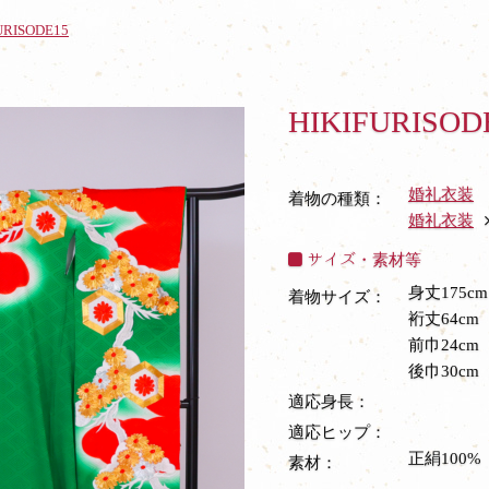
URISODE15
HIKIFURISOD
婚礼衣装
着物の種類：
婚礼衣装
サイズ・素材等
身丈175cm
着物サイズ：
裄丈64cm
前巾24cm
後巾30cm
適応身長：
適応ヒップ：
正絹100%
素材：