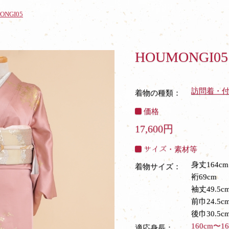
ONGI05
HOUMONGI05
訪問着・
着物の種類：
価格
17,600円
サイズ・素材等
身丈164cm
着物サイズ：
裄69cm
袖丈49.5c
前巾24.5c
後巾30.5c
160cm〜16
適応身長：