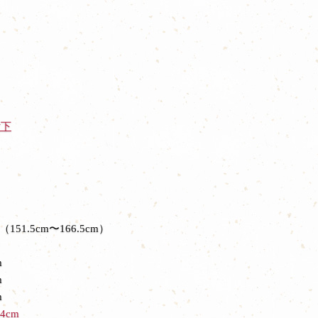
付下
（151.5cm〜166.5cm）
m
m
m
4cm