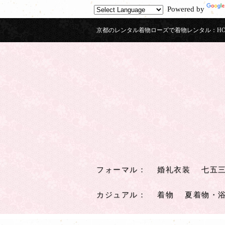
Powered by
京都のレンタル着物ローズで着物レンタル：HOU
フォーマル
：
婚礼衣装
七五
カジュアル
：
着物
夏着物・