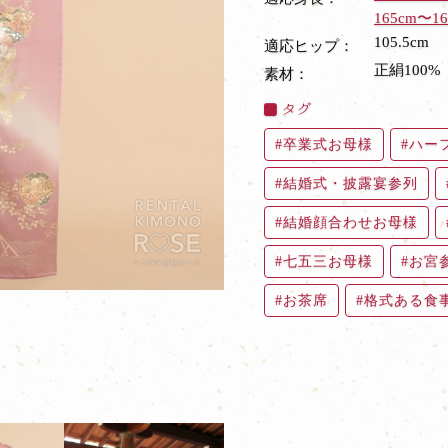
165cm〜16
105.5cm
適応ヒップ：
正絹100%
素材：
タグ
卒業式お母様
ハー
結婚式・披露宴参列
結婚顔合わせお母様
七五三お母様
お宮
お茶席
格式ある食