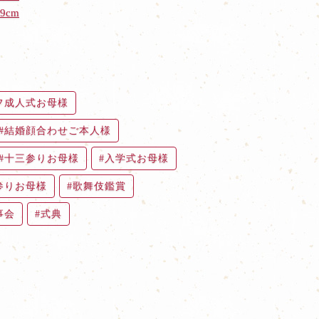
9cm
フ成人式お母様
結婚顔合わせご本人様
十三参りお母様
入学式お母様
参りお母様
歌舞伎鑑賞
事会
式典