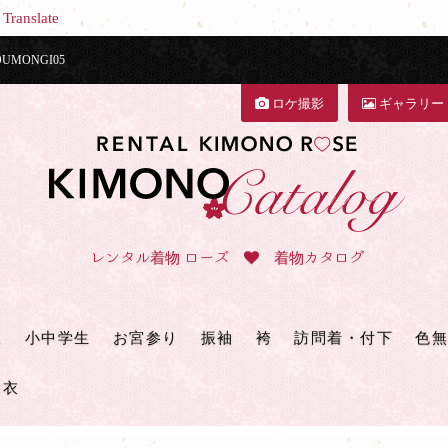
Translate
MONGI05
ロケ撮影
ギャラリー
レンタル着物 ローズ
着物カタログ
三
小中学生
お宮参り
振袖
袴
訪問着・付下
色無
浴衣