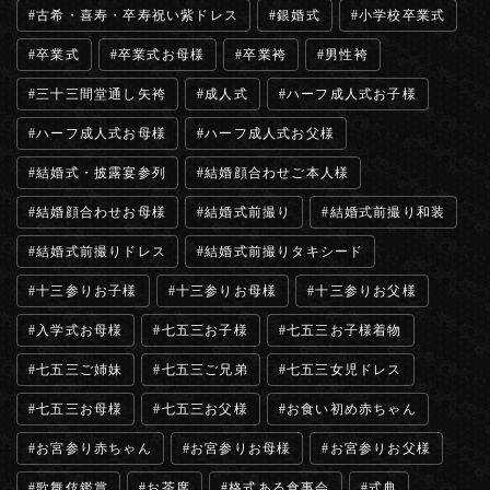
古希・喜寿・卒寿祝い紫ドレス
銀婚式
小学校卒業式
卒業式
卒業式お母様
卒業袴
男性袴
三十三間堂通し矢袴
成人式
ハーフ成人式お子様
ハーフ成人式お母様
ハーフ成人式お父様
結婚式・披露宴参列
結婚顔合わせご本人様
結婚顔合わせお母様
結婚式前撮り
結婚式前撮り和装
結婚式前撮りドレス
結婚式前撮りタキシード
十三参りお子様
十三参りお母様
十三参りお父様
入学式お母様
七五三お子様
七五三お子様着物
七五三ご姉妹
七五三ご兄弟
七五三女児ドレス
七五三お母様
七五三お父様
お食い初め赤ちゃん
お宮参り赤ちゃん
お宮参りお母様
お宮参りお父様
歌舞伎鑑賞
お茶席
格式ある食事会
式典