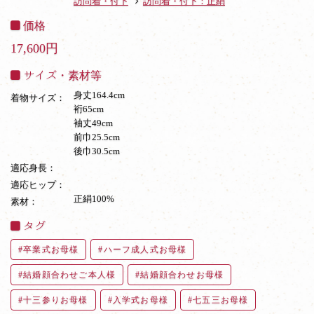
訪問着・付下
訪問着・付下：正絹
価格
17,600円
サイズ・素材等
身丈164.4cm
着物サイズ：
裄65cm
袖丈49cm
前巾25.5cm
後巾30.5cm
適応身長：
適応ヒップ：
正絹100%
素材：
タグ
卒業式お母様
ハーフ成人式お母様
結婚顔合わせご本人様
結婚顔合わせお母様
十三参りお母様
入学式お母様
七五三お母様