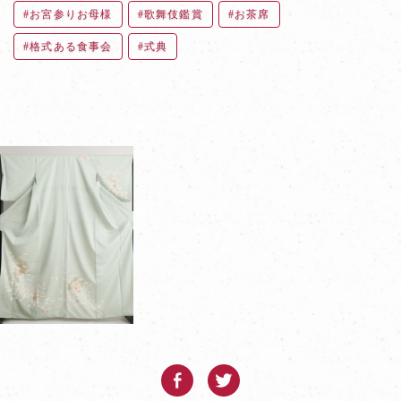
お宮参りお母様
歌舞伎鑑賞
お茶席
格式ある食事会
式典