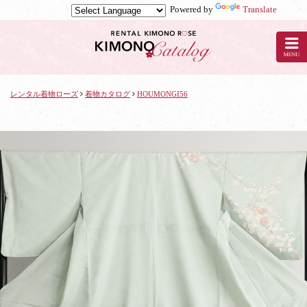
Powered by
Translate
京
都
の
レ
ン
タ
レンタル着物ローズ
着物カタログ
HOUMONGI56
ル
着
物
ロ
ー
ズ
で
着
物
レ
ン
タ
ル：
HOUMONGI56