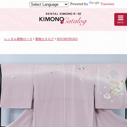
Powered by
Translate
京
都
の
レ
ン
タ
レンタル着物ローズ
着物カタログ
HOUMONGI63
ル
着
物
ロ
ー
ズ
で
着
物
レ
ン
タ
ル：
HOUMONGI63