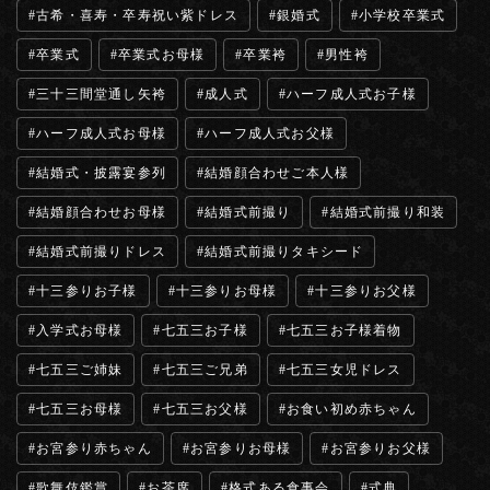
古希・喜寿・卒寿祝い紫ドレス
銀婚式
小学校卒業式
卒業式
卒業式お母様
卒業袴
男性袴
三十三間堂通し矢袴
成人式
ハーフ成人式お子様
ハーフ成人式お母様
ハーフ成人式お父様
結婚式・披露宴参列
結婚顔合わせご本人様
結婚顔合わせお母様
結婚式前撮り
結婚式前撮り和装
結婚式前撮りドレス
結婚式前撮りタキシード
十三参りお子様
十三参りお母様
十三参りお父様
入学式お母様
七五三お子様
七五三お子様着物
七五三ご姉妹
七五三ご兄弟
七五三女児ドレス
七五三お母様
七五三お父様
お食い初め赤ちゃん
お宮参り赤ちゃん
お宮参りお母様
お宮参りお父様
歌舞伎鑑賞
お茶席
格式ある食事会
式典