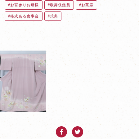
お宮参りお母様
歌舞伎鑑賞
お茶席
格式ある食事会
式典