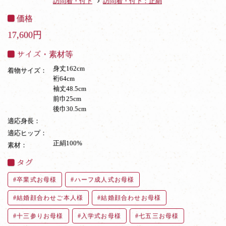
訪問着・付下
訪問着・付下：正絹
価格
17,600円
サイズ・素材等
身丈162cm
着物サイズ：
裄64cm
袖丈48.5cm
前巾25cm
後巾30.5cm
適応身長：
適応ヒップ：
正絹100%
素材：
タグ
卒業式お母様
ハーフ成人式お母様
結婚顔合わせご本人様
結婚顔合わせお母様
十三参りお母様
入学式お母様
七五三お母様