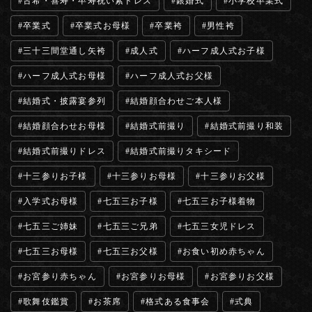
古希・喜寿・卒寿祝い紫ドレス
銀婚式
小学校卒業式
卒業式
卒業式お母様
卒業袴
男性袴
三十三間堂通し矢袴
成人式
ハーフ成人式お子様
ハーフ成人式お母様
ハーフ成人式お父様
結婚式・披露宴参列
結婚顔合わせご本人様
結婚顔合わせお母様
結婚式前撮り
結婚式前撮り和装
結婚式前撮りドレス
結婚式前撮りタキシード
十三参りお子様
十三参りお母様
十三参りお父様
入学式お母様
七五三お子様
七五三お子様着物
七五三ご姉妹
七五三ご兄弟
七五三女児ドレス
七五三お母様
七五三お父様
お食い初め赤ちゃん
お宮参り赤ちゃん
お宮参りお母様
お宮参りお父様
歌舞伎鑑賞
お茶席
格式ある食事会
式典