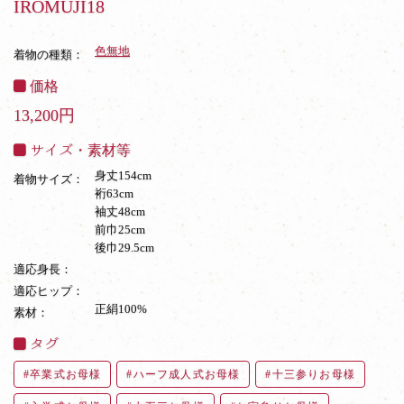
IROMUJI18
色無地
着物の種類：
価格
13,200円
サイズ・素材等
身丈154cm
着物サイズ：
裄63cm
袖丈48cm
前巾25cm
後巾29.5cm
適応身長：
適応ヒップ：
正絹100%
素材：
タグ
卒業式お母様
ハーフ成人式お母様
十三参りお母様