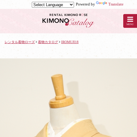
Powered by
Translate
京
都
の
レ
ン
タ
レンタル着物ローズ
着物カタログ
IROMUJI18
ル
着
物
ロ
ー
ズ
で
着
物
レ
ン
タ
ル：
IROMUJI18