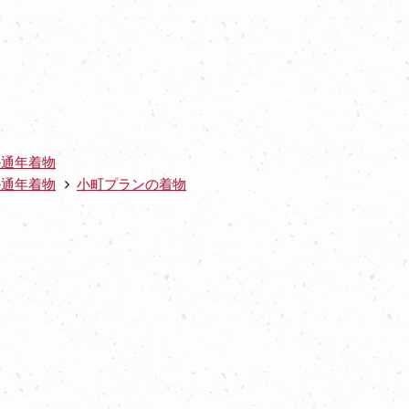
ル通年着物
ル通年着物
小町プランの着物