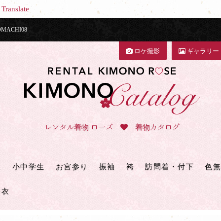
Translate
ACHI08
ロケ撮影
ギャラリー
レンタル着物 ローズ
着物カタログ
三
小中学生
お宮参り
振袖
袴
訪問着・付下
色無
浴衣