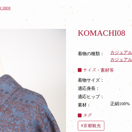
CHI08
KOMACHI08
カジュア
着物の種類：
カジュア
サイズ・素材等
着物サイズ：
適応身長：
適応ヒップ：
正絹100%
素材：
タグ
京都観光