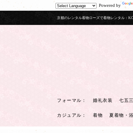
Powered by
京都のレンタル着物ローズで着物レンタル：KOM
フォーマル
：
婚礼衣装
七五
カジュアル
：
着物
夏着物・