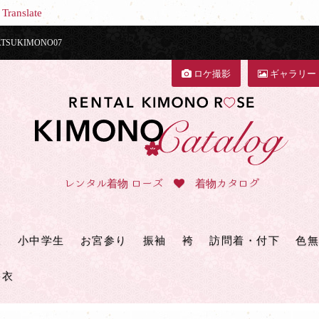
Translate
UKIMONO07
ロケ撮影
ギャラリー
レンタル着物 ローズ
着物カタログ
三
小中学生
お宮参り
振袖
袴
訪問着・付下
色無
浴衣