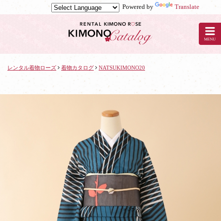
Powered by
Translate
京
都
の
レ
ン
タ
レンタル着物ローズ
着物カタログ
NATSUKIMONO20
ル
着
物
ロ
ー
ズ
で
着
物
レ
ン
タ
ル：
NATSUKIMONO20