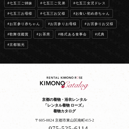
七五三ご姉妹
七五三ご兄弟
七五三女児ドレス
七五三お母様
七五三お父様
お食い初め赤ちゃん
お宮参り赤ちゃん
お宮参りお母様
お宮参りお父様
歌舞伎鑑賞
お茶席
格式ある食事会
式典
京都観光
京都の着物・浴衣レンタル
「レンタル着物 ローズ」
着物カタログ
〒605-0824 京都市東山区南町415-2
075-525-6114