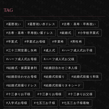
TAG
還暦祝い
還暦祝い赤ドレス
古希・喜寿・卒寿祝い
古希・喜寿・卒寿祝い紫ドレス
銀婚式
小学校卒業式
卒業式
卒業式お母様
卒業袴
男性袴
三十三間堂通し矢袴
成人式
ハーフ成人式お子様
ハーフ成人式お母様
ハーフ成人式お父様
結婚式・披露宴参列
結婚顔合わせご本人様
結婚顔合わせお母様
結婚式前撮り
結婚式前撮り和装
結婚式前撮りドレス
結婚式前撮りタキシード
十三参りお子様
十三参りお母様
十三参りお父様
入学式お母様
七五三お子様
七五三お子様着物