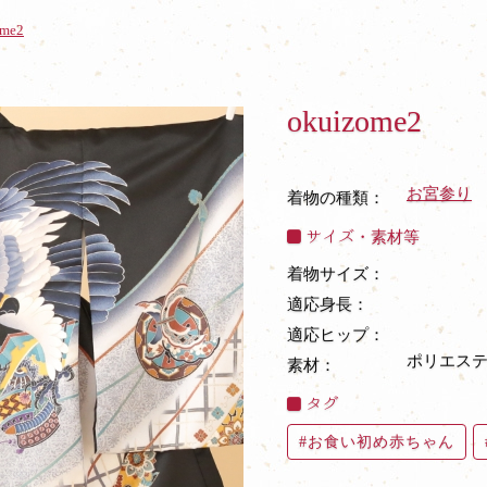
ome2
okuizome2
お宮参り
着物の種類：
サイズ・素材等
着物サイズ：
適応身長：
適応ヒップ：
ポリエステ
素材：
タグ
お食い初め赤ちゃん