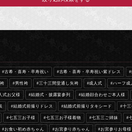
古希・喜寿・卒寿祝い
古希・喜寿・卒寿祝い紫ドレス
袴
男性袴
三十三間堂通し矢袴
成人式
ハーフ成
人式お父様
結婚式・披露宴参列
結婚顔合わせご本人様
装
結婚式前撮りドレス
結婚式前撮りタキシード
十三
七五三お子様
七五三お子様着物
七五三ご姉妹
お食い初め赤ちゃん
お宮参り赤ちゃん
お宮参りお母様