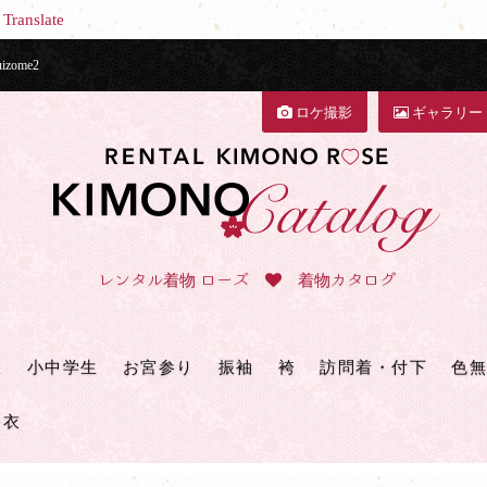
Translate
ome2
ロケ撮影
ギャラリー
レンタル着物 ローズ
着物カタログ
三
小中学生
お宮参り
振袖
袴
訪問着・付下
色無
浴衣