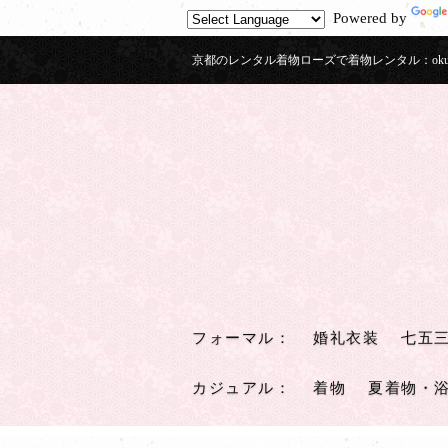
Powered by
京都のレンタル着物ローズで着物レンタル：okuiz
フォーマル
：
婚礼衣装
七五
カジュアル
：
着物
夏着物・