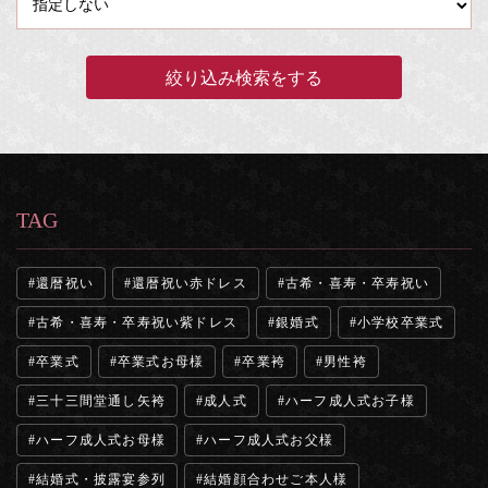
TAG
還暦祝い
還暦祝い赤ドレス
古希・喜寿・卒寿祝い
古希・喜寿・卒寿祝い紫ドレス
銀婚式
小学校卒業式
卒業式
卒業式お母様
卒業袴
男性袴
三十三間堂通し矢袴
成人式
ハーフ成人式お子様
ハーフ成人式お母様
ハーフ成人式お父様
結婚式・披露宴参列
結婚顔合わせご本人様