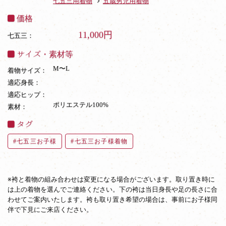
七五三用着物
五歳男児用着物
価格
11,000円
七五三：
サイズ・素材等
M〜L
着物サイズ：
適応身長：
適応ヒップ：
ポリエステル100%
素材：
タグ
七五三お子様
七五三お子様着物
※袴と着物の組み合わせは変更になる場合がございます。取り置き時に
は上の着物を選んでご連絡ください。下の袴は当日身長や足の長さに合
わせてご案内いたします。袴も取り置き希望の場合は、事前にお子様同
伴で下見にご来店ください。