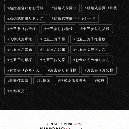
結婚顔合わせお母様
結婚式前撮り
結婚式前撮り和装
結婚式前撮りドレス
結婚式前撮りタキシード
十三参りお子様
十三参りお母様
十三参りお父様
入学式お母様
七五三お子様
七五三お子様着物
七五三ご姉妹
七五三ご兄弟
七五三女児ドレス
七五三お母様
七五三お父様
お食い初め赤ちゃん
お宮参り赤ちゃん
お宮参りお母様
お宮参りお父様
歌舞伎鑑賞
お茶席
格式ある食事会
式典
京都観光