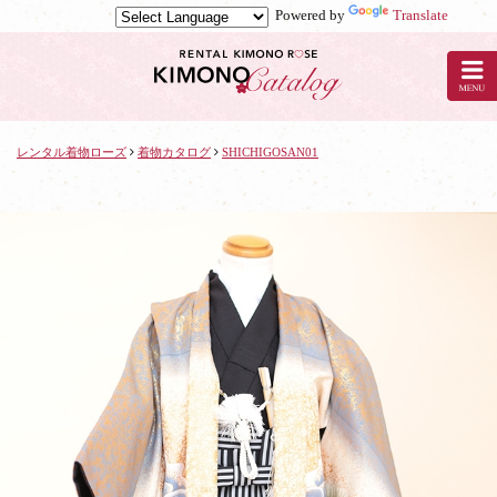
Powered by
Translate
京
都
の
レ
ン
タ
レンタル着物ローズ
着物カタログ
SHICHIGOSAN01
ル
着
物
ロ
ー
ズ
で
着
物
レ
ン
タ
ル：
SHICHIGOSAN01