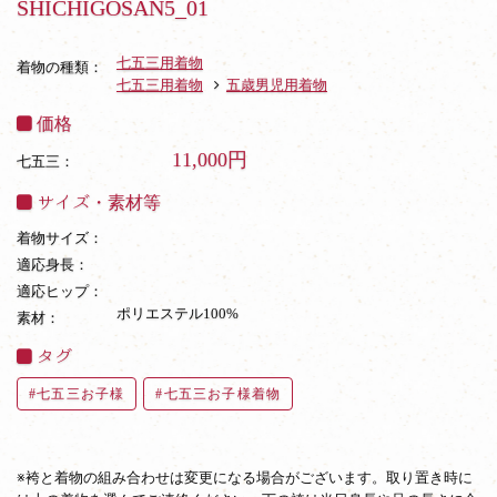
SHICHIGOSAN5_01
七五三用着物
着物の種類：
七五三用着物
五歳男児用着物
価格
11,000円
七五三：
サイズ・素材等
着物サイズ：
適応身長：
適応ヒップ：
ポリエステル100%
素材：
タグ
七五三お子様
七五三お子様着物
※袴と着物の組み合わせは変更になる場合がございます。取り置き時に