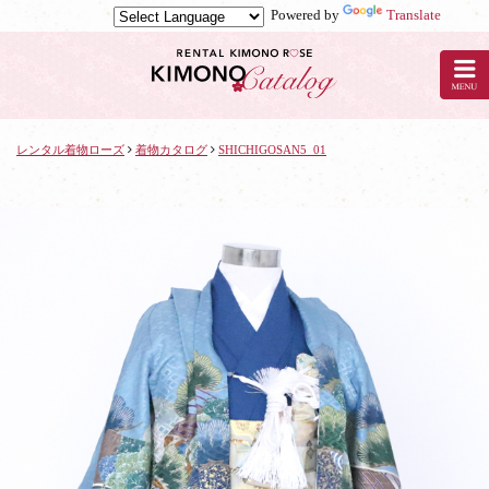
Powered by
Translate
京
都
の
レ
ン
タ
レンタル着物ローズ
着物カタログ
SHICHIGOSAN5_01
ル
着
物
ロ
ー
ズ
で
着
物
レ
ン
タ
ル：
SHICHIGOSAN5_01