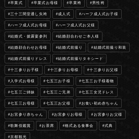
卒業式
卒業式お母様
卒業袴
男性袴
三十三間堂通し矢袴
成人式
ハーフ成人式お子様
ハーフ成人式お母様
ハーフ成人式お父様
結婚式・披露宴参列
結婚顔合わせご本人様
結婚顔合わせお母様
結婚式前撮り
結婚式前撮り和装
結婚式前撮りドレス
結婚式前撮りタキシード
十三参りお子様
十三参りお母様
十三参りお父様
入学式お母様
七五三お子様
七五三お子様着物
七五三ご姉妹
七五三ご兄弟
七五三女児ドレス
七五三お母様
七五三お父様
お食い初め赤ちゃん
お宮参り赤ちゃん
お宮参りお母様
お宮参りお父様
歌舞伎鑑賞
お茶席
格式ある食事会
式典
京都観光