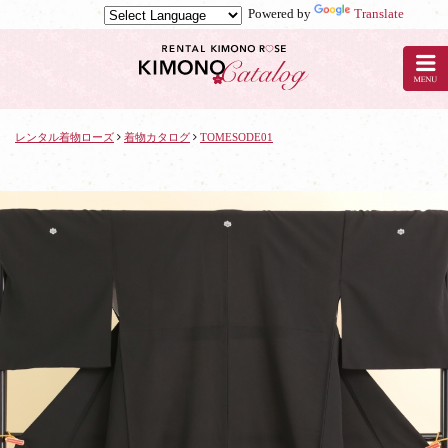
Powered by
Translate
京
都
の
レ
ン
タ
レンタル着物ローズ
着物カタログ
TOMESODE01
ル
着
物
ロ
ー
ズ
で
着
物
レ
ン
タ
ル：
TOMESODE01