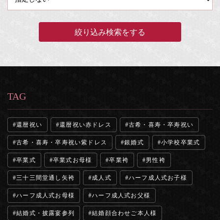
TAG
還暦祝い
還暦祝い赤ドレス
古希・喜寿・卒寿祝い
古希・喜寿・卒寿祝い紫ドレス
銀婚式
小学校卒業式
卒業式
卒業式お母様
卒業袴
男性袴
三十三間堂通し矢袴
成人式
ハーフ成人式お子様
ハーフ成人式お母様
ハーフ成人式お父様
結婚式・披露宴参列
結婚顔合わせご本人様