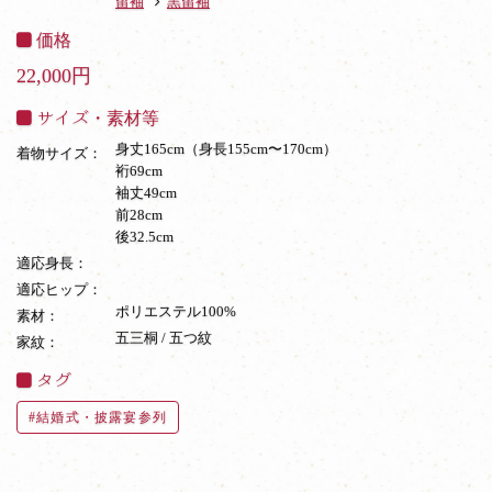
留袖
黒留袖
価格
22,000円
サイズ・素材等
身丈165cm（身長155cm〜170cm）
着物サイズ：
裄69cm
袖丈49cm
前28cm
後32.5cm
適応身長：
適応ヒップ：
ポリエステル100%
素材：
五三桐 / 五つ紋
家紋：
タグ
結婚式・披露宴参列