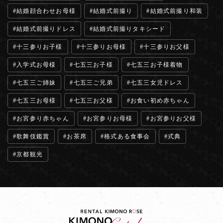
結婚顔合わせお母様
結婚式前撮り
結婚式前撮り和装
結婚式前撮りドレス
結婚式前撮りタキシード
十三参りお子様
十三参りお母様
十三参りお父様
入学式お母様
七五三お子様
七五三お子様着物
七五三ご姉妹
七五三ご兄弟
七五三女児ドレス
七五三お母様
七五三お父様
お食い初め赤ちゃん
お宮参り赤ちゃん
お宮参りお母様
お宮参りお父様
歌舞伎鑑賞
お茶席
格式ある食事会
式典
京都観光