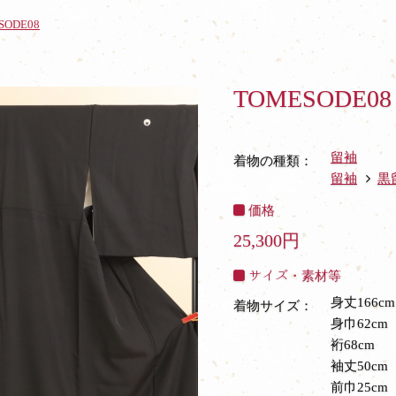
SODE08
TOMESODE08
留袖
着物の種類：
留袖
黒
価格
25,300円
サイズ・素材等
身丈166c
着物サイズ：
身巾62cm
裄68cm
袖丈50cm
前巾25cm