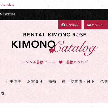
Translate
SODE08
ロケ撮影
ギャラリー
レンタル着物 ローズ
着物カタログ
三
小中学生
お宮参り
振袖
袴
訪問着・付下
色無
浴衣