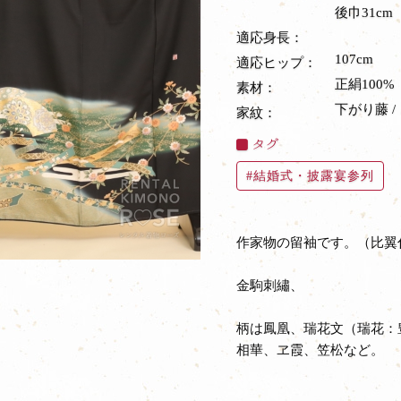
後巾31cm
適応身長：
107cm
適応ヒップ：
正絹100%
素材：
下がり藤 /
家紋：
タグ
結婚式・披露宴参列
作家物の留袖です。（比翼
金駒刺繡、
柄は鳳凰、瑞花文（瑞花：
相華、ヱ霞、笠松など。