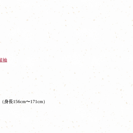
留袖
m（身長156cm〜171cm）