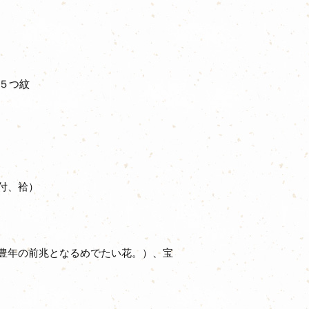
 ５つ紋
付、袷）
豊年の前兆となるめでたい花。）、宝