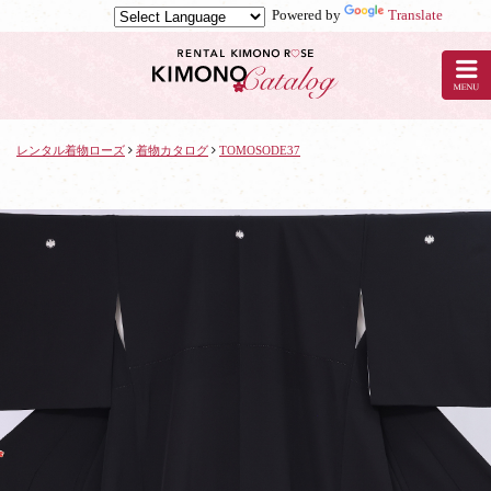
Powered by
Translate
京
都
の
レ
ン
タ
レンタル着物ローズ
着物カタログ
TOMOSODE37
ル
着
物
ロ
ー
ズ
で
着
物
レ
ン
タ
ル：
TOMOSODE37