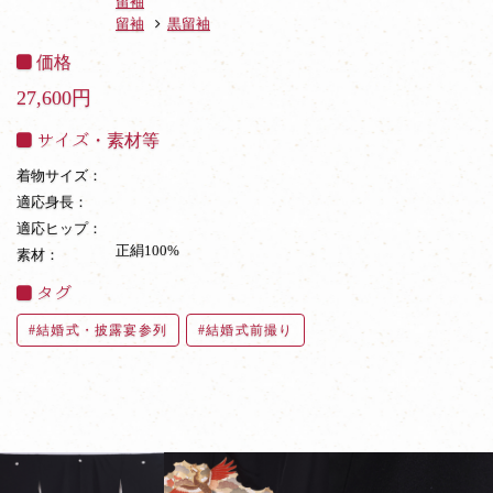
留袖
留袖
黒留袖
価格
27,600円
サイズ・素材等
着物サイズ：
適応身長：
適応ヒップ：
正絹100%
素材：
タグ
結婚式・披露宴参列
結婚式前撮り