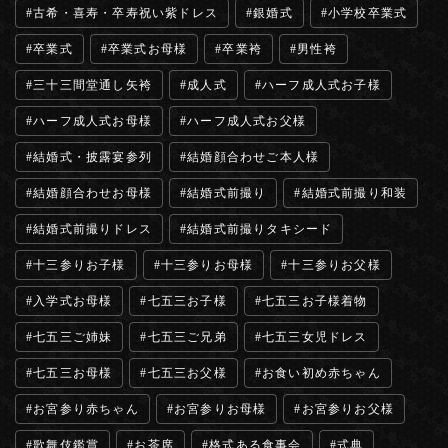
古希・喜寿・卒寿祝い紫ドレス
銀婚式
小学校卒業式
卒業式
卒業式お母様
卒業袴
男性袴
三十三間堂通し矢袴
成人式
ハーフ成人式お子様
ハーフ成人式お母様
ハーフ成人式お父様
結婚式・披露宴参列
結婚顔合わせご本人様
結婚顔合わせお母様
結婚式前撮り
結婚式前撮り和装
結婚式前撮りドレス
結婚式前撮りタキシード
十三参りお子様
十三参りお母様
十三参りお父様
入学式お母様
七五三お子様
七五三お子様着物
七五三ご姉妹
七五三ご兄弟
七五三女児ドレス
七五三お母様
七五三お父様
お食い初め赤ちゃん
お宮参り赤ちゃん
お宮参りお母様
お宮参りお父様
歌舞伎鑑賞
お茶席
格式ある食事会
式典