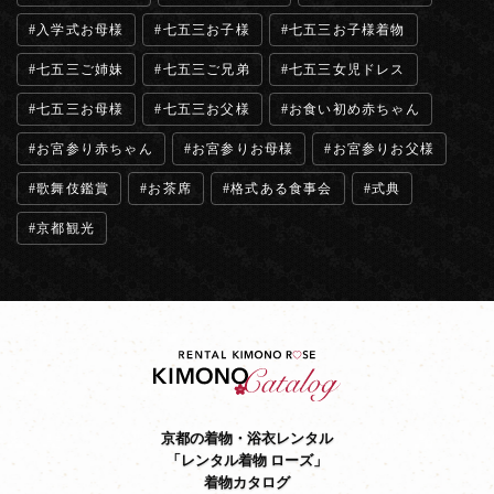
入学式お母様
七五三お子様
七五三お子様着物
七五三ご姉妹
七五三ご兄弟
七五三女児ドレス
七五三お母様
七五三お父様
お食い初め赤ちゃん
お宮参り赤ちゃん
お宮参りお母様
お宮参りお父様
歌舞伎鑑賞
お茶席
格式ある食事会
式典
京都観光
京都の着物・浴衣レンタル
「レンタル着物 ローズ」
着物カタログ