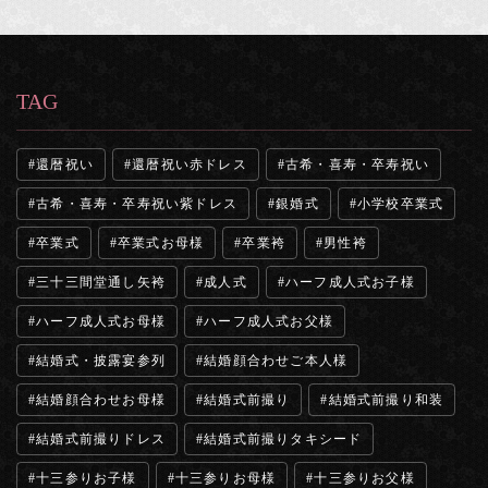
TAG
還暦祝い
還暦祝い赤ドレス
古希・喜寿・卒寿祝い
古希・喜寿・卒寿祝い紫ドレス
銀婚式
小学校卒業式
卒業式
卒業式お母様
卒業袴
男性袴
三十三間堂通し矢袴
成人式
ハーフ成人式お子様
ハーフ成人式お母様
ハーフ成人式お父様
結婚式・披露宴参列
結婚顔合わせご本人様
結婚顔合わせお母様
結婚式前撮り
結婚式前撮り和装
結婚式前撮りドレス
結婚式前撮りタキシード
十三参りお子様
十三参りお母様
十三参りお父様