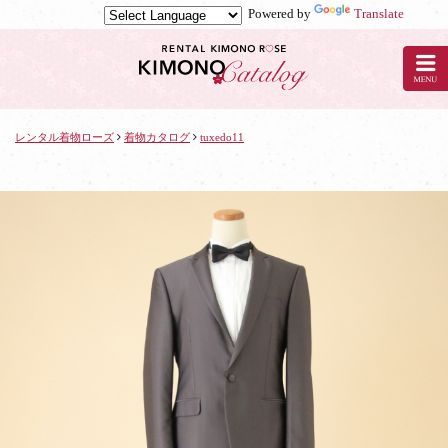
Powered by
Translate
京
都
の
レ
ン
タ
レンタル着物ローズ
着物カタログ
tuxedo11
ル
着
物
ロ
ー
ズ
で
着
物
レ
ン
タ
ル：
tuxedo11