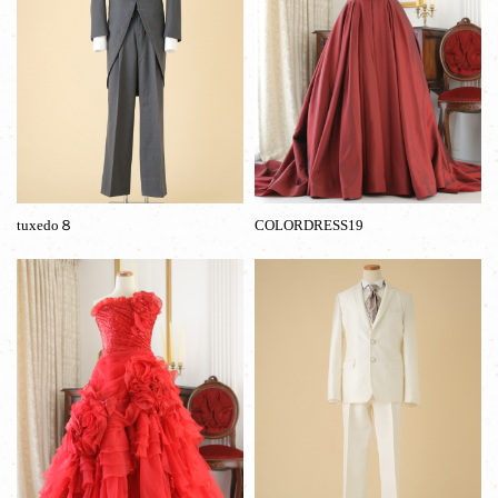
tuxedo８
COLORDRESS19