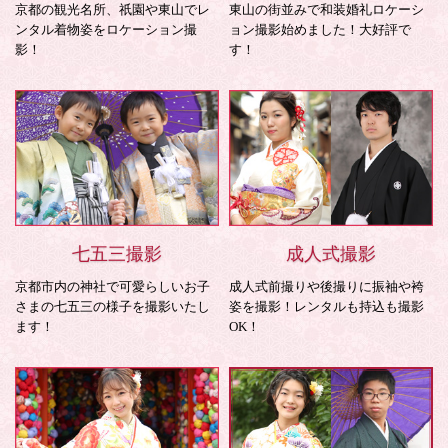
京都の観光名所、祇園や東山でレ
東山の街並みで和装婚礼ロケーシ
ンタル着物姿をロケーション撮
ョン撮影始めました！大好評で
影！
す！
七五三撮影
成人式撮影
京都市内の神社で可愛らしいお子
成人式前撮りや後撮りに振袖や袴
さまの七五三の様子を撮影いたし
姿を撮影！レンタルも持込も撮影
ます！
OK！