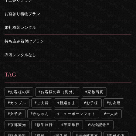
十三参りプラン
お宮参り着物プラン
婚礼衣装レンタル
持ち込み着付けプラン
衣装レンタルなし
TAG
お客様の声
お客様の声（海外）
家族写真
カップル
ご夫婦
新婚さま
お子様
お友達
女子旅
赤ちゃん
ニューボーンフォト
一人旅
京都観光
修学旅行
卒業旅行
結婚記念日
記念撮影
還暦
誕生日
結婚式素材
海外の方