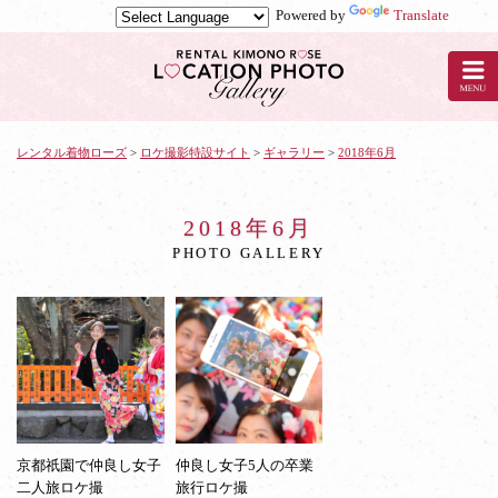
Powered by
Translate
レ
ン
タ
ル
着
物
レンタル着物ローズ
>
ロケ撮影特設サイト
>
ギャラリー
>
2018年6月
ロ
ー
ズ
2018年6月
の
PHOTO GALLERY
着
物
ロ
ケ
ー
シ
ョ
ン
撮
影：
京都祇園で仲良し女子
仲良し女子5人の卒業
2018
二人旅ロケ撮
旅行ロケ撮