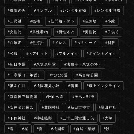
撮影のみ
サンプル
レンタル着物
レンタル浴衣
二尺袖
振袖
訪問着・付下
色無地
小紋
女性袴
男性着物
男性浴衣
男性袴
子供袴
白無垢
色打掛
ドレス
タキシード
制服
私服
ヘアセット
フルメイク
ポイントメイク
新日本髪
八坂庚申堂
法観寺（八坂の塔）
二寧坂（二年坂）
ねねの道
高台寺公園
祇園白川
祇園花見小路
鴨川
蹴上インクライン
京都国立博物館
円山公園
辰巳大明神
安井金比羅宮
豊国神社
新日吉神宮
粟田神社
下鴨神社
神社撮影
三十三間堂通し矢
大学
春
桜
夏
祇園祭
自然・葉緑
秋