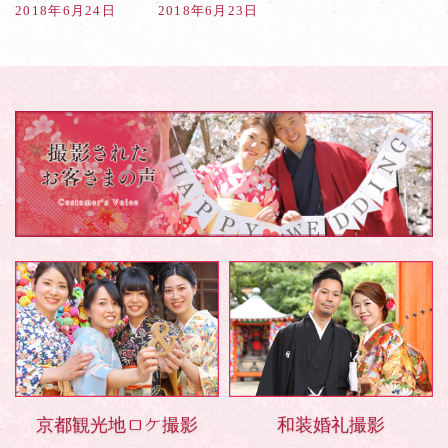
年
2018年6月24日
2018年6月23日
6
月
京都観光地ロケ撮影
和装婚礼撮影