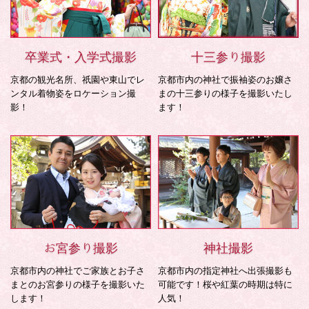
卒業式・入学式撮影
十三参り撮影
京都の観光名所、祇園や東山でレ
京都市内の神社で振袖姿のお嬢さ
ンタル着物姿をロケーション撮
まの十三参りの様子を撮影いたし
影！
ます！
お宮参り撮影
神社撮影
京都市内の神社でご家族とお子さ
京都市内の指定神社へ出張撮影も
まとのお宮参りの様子を撮影いた
可能です！桜や紅葉の時期は特に
します！
人気！