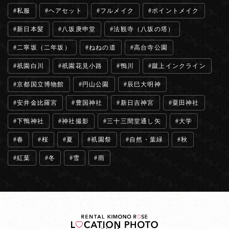
私服
ヘアセット
フルメイク
ポイントメイク
新日本髪
八坂庚申堂
法観寺（八坂の塔）
二寧坂（二年坂）
ねねの道
高台寺公園
祇園白川
祇園花見小路
鴨川
蹴上インクライン
京都国立博物館
円山公園
辰巳大明神
安井金比羅宮
豊国神社
新日吉神宮
粟田神社
下鴨神社
神社撮影
三十三間堂通し矢
大学
春
桜
夏
祇園祭
自然・葉緑
秋
紅葉
冬
雪
雨