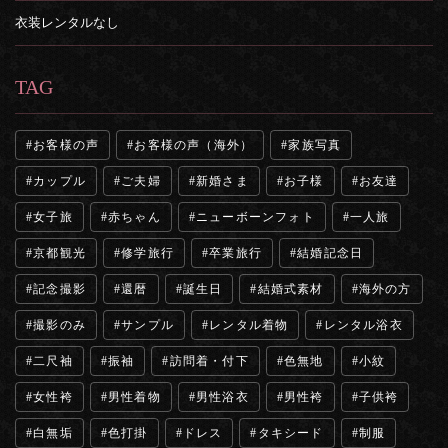
衣装レンタルなし
TAG
お客様の声
お客様の声（海外）
家族写真
カップル
ご夫婦
新婚さま
お子様
お友達
女子旅
赤ちゃん
ニューボーンフォト
一人旅
京都観光
修学旅行
卒業旅行
結婚記念日
記念撮影
還暦
誕生日
結婚式素材
海外の方
撮影のみ
サンプル
レンタル着物
レンタル浴衣
二尺袖
振袖
訪問着・付下
色無地
小紋
女性袴
男性着物
男性浴衣
男性袴
子供袴
白無垢
色打掛
ドレス
タキシード
制服