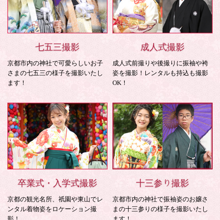
七五三撮影
成人式撮影
京都市内の神社で可愛らしいお子
成人式前撮りや後撮りに振袖や袴
さまの七五三の様子を撮影いたし
姿を撮影！レンタルも持込も撮影
ます！
OK！
卒業式・入学式撮影
十三参り撮影
京都の観光名所、祇園や東山でレ
京都市内の神社で振袖姿のお嬢さ
ンタル着物姿をロケーション撮
まの十三参りの様子を撮影いたし
影！
ます！