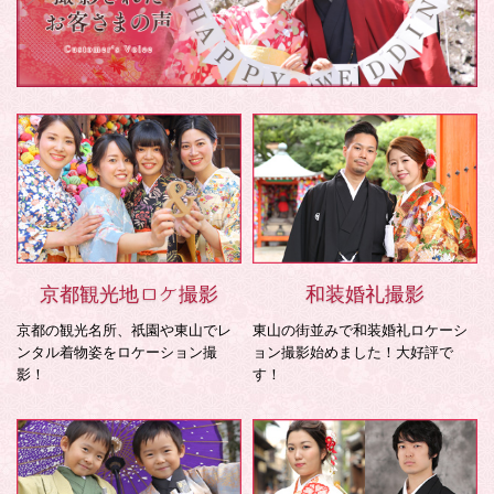
京都観光地ロケ撮影
和装婚礼撮影
京都の観光名所、祇園や東山でレ
東山の街並みで和装婚礼ロケーシ
ンタル着物姿をロケーション撮
ョン撮影始めました！大好評で
影！
す！